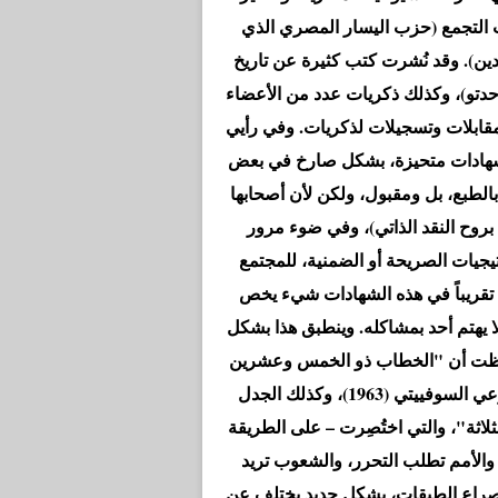
ب التجمع (حزب اليسار المصري الذي
ين). وقد نُشرت كتب كثيرة عن تاريخ
دتو)، وكذلك ذكريات عدد من الأعضاء
مقابلات وتسجيلات لذكريات. وفي رأيي
 الشهادات متحيزة، بشكل صارخ في بعض
بالطبع، بل ومقبول، ولكن لأن أصحابها
لي بروح النقد الذاتي)، وفي ضوء مرور
يجيات الصريحة أو الضمنية، للمجتمع
د تقريباً في هذه الشهادات شيء يخص
لا يهتم أحد بمشاكله. وينطبق هذا بشكل
 لاحظت أن "الخطاب ذو الخمس وعشرين
نقطة" الذي وجهه الحزب الشيوعي الصيني للحزب الشيوعي السوفييتي (1963)، وكذلك الجدل
ثلاثة"، والتي اختُصِرت – على الطريقة
 والأمم تطلب التحرر، والشعوب تريد
، وصراع الطبقات، بشكل جديد يختلف عن