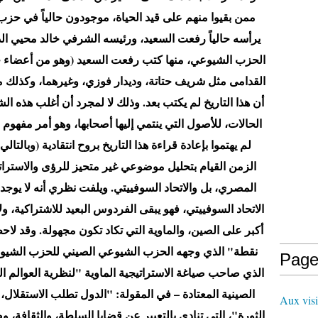
ممن بقيوا منهم على قيد الحياة، موجودون حالياً في حز
يرأسه حالياً رفعت السعيد، ورئيسه الشرفي خالد محيي الد
الحزب الشيوعي، منها كتب رفعت السعيد (وهو من أعضاء ح
القدامى مثل شريف حتاتة، وديدار فوزي، وغيرهما، وكذلك 
أن هذا التاريخ لم يكتب بعد. وذلك لا لمجرد أن أغلب هذه
الحالات، للأصول التي ينتمي إليها أصحابها، وهو أمر مفهوم 
لم يهتموا بإعادة قراءة هذا التاريخ بروح انتقادية (وبالتا
الزمن القيام بتحليل موضوعي غير متحيز للرؤى والاسترات
المصري، بل والاتحاد السوفييتي. ويلفت نظري أنه لا يوج
الاتحاد السوفييتي، فهو يبقى الفردوس البعيد للاشتراكية، و
أكبر على الصين، والماوية التي تكاد تكون مجهولة. وقد
Page
الذي صاحب صياغة الاستراتيجية الماوية "لنظرية العوالم ال
الصينية المعتادة – في المقولة: "الدول تطلب الاستقلال،
Aux visi
الثورة"، التي تنادي بالتعبير عن قضايا السلطة، والثقافة