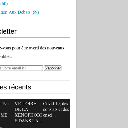
(60)
ution Aux Débats
(59)
letter
vous pour être averti des nouveaux
publiés.
les récents
19 :
VICTOIRE
Covid 19, des
DE LA
constats et des
ÊME
XÉNOPHOBI
ensei...
E DANS LA...
.