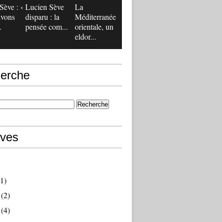
Sève : «
Lucien Sève
La
ivons
disparu : la
Méditerranée
.
pensée com...
orientale, un
eldor...
erche
ives
1)
(2)
(4)