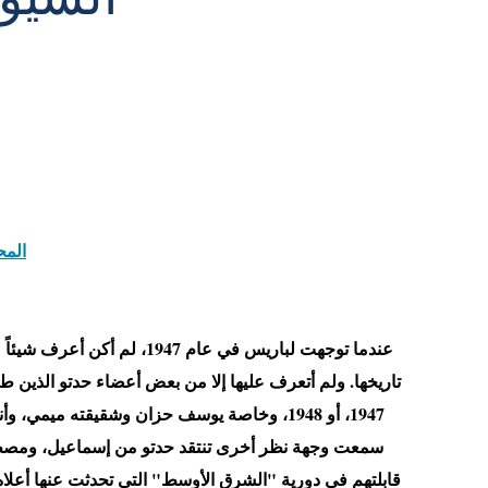
المح
عندما توجهت لباريس في عام 1947
تاريخها. ولم أتعرف عليها إلا من بعض أعضاء حدتو الذين ط
1947، أو 1948، وخاصة يوسف حزان وشقيقته ميمي،
سمعت وجهة نظر أخرى تنتقد حدتو من إسماعيل، ومصط
قابلتهم في دورية "الشرق الأوسط" التي تحدثت عنها أعلاه.