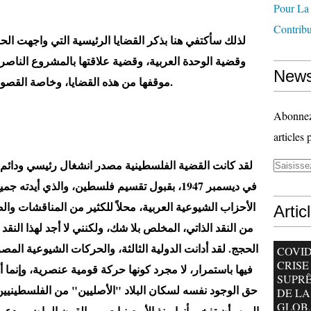
Pour La
Contrib
لذلك سأكتفي هنا بذكر القضايا الرئيسية التي واجهت الح
وقضية الوحدة العربية، وقضية علاقتها بالمشروع الناص
News
موقفها من هذه القضايا، وخاصة القصور في هذه المواقف.
Abonnez-
articles 
لقد كانت القضية الفلسطينية مصدر انشغال رئيسي ودائم لن
في ديسمبر 1947، بقبول تقسيم فلسطين، والذي أيدت
الأحزاب الشيوعية العربية، محلاً للكثير من المناقشات والص
Artic
من النقد الذاتي، المخلص بلا شك، ولكنني لا أجد لهذا النقد
الحجج. لقد أدانت الدولية الثالثة، والحركات الشيوعية المصر
COVID-
CRISE
فيها باستمرار، لا مجرد كونها حركة قومية عنصرية، وإنما
SUPR
حق الوجود نفسه لسكان البلاد "الأصليين" من الفلسطينيي
DE LA
GLOB..
اليوم، أن تفخر بأنها منذ الأربعينيات من القرن الماضي، دعم