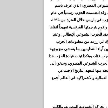
 الشيوعي المصري، الذي عرف باسم
 وقد انضممت للحزب رسمياً في عام
1952، وكما قلت من قبل، كنت أقوم ببعض المهام لهذا الحزب في باريس حلال الفترة من 1952،
ع، وأقوم بترجمتها للفرنسية تمهيداً لنقاها
، للحزب الشيوعي الإيطالي. وعند
 ترك لي رزمة من مطبوعات الحزب
ن آراء التنظيمين بما يتمشى مع وجهة
 فؤاد، وهكذا تبنت قيادة الحزب هذا
الحزب الشيوعي المصري، وحدتو) إلى
ة منها لمعهد التاريخ الاجتماعي
الحركة الشيوعية المصرية، والكثير