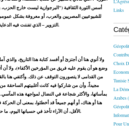
L’Agréss
أسس الثورة الثقافية ("البرجوازية ليست خارج الحزب، ب
Links
للشيوعيين المصريين والعرب، أو معروفة بشكل عمومي،
التزوير – الذي تفننت فيه الدعاية السوفييتية.
Caté
Géopolit
Contrib
ولا أنوي هنا أن أجتزئ أو أفسد كتابة هذا التاريخ، والذي 
Choix D'
وضع هو أن يقوم عليه فريق من المؤرخين الأكفاء)، ولا أن أ
Economi
من القدامى لا يتصورون التوقف عن ذلك. وأكتفي هنا بالق
Tunisie 
مجيداً، وأن من شاركوا فيه كانت أغلبيتهم الساحقة من 
La Démo
بمأساتها، والأكثر شجاعة في النضال لمواجهة هذه المآسي. 
Arabes
(
هنا أو هناك، أو أنهم جميعاً قد أخطئوا، بمعنى أن الحركة
Géopolit
الأقل، أن الآراء تأخذ في حسبانها اليوم، ما حدث من تطورات تاريخية.
Informat
Pour Un