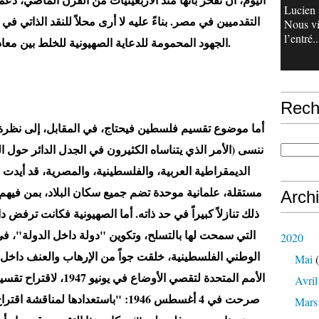
Lucien 
التقدميين في مصر. بناءً عليه لا أرى محلاً للنقد الذاتي في 
Nous v
l’entré..
الجهود المحمومة للدعاية الصهيونية للخلط بين معاداة الصهيونية، ومعاداة السامية.
Rech
أما موضوع تقسيم فلسطين فيحتاج، في المقابل، إلى نظرة أكثر
ننسى (الأمر الذي يتناساه الكثيرون في الجدل الدائر حول ا
الديمقراطية العربية، والفلسطينية، والمصرية، قد أيدت 
مستقلة، علمانية موحدة تضم جميع سكان البلاد، بمن فيهم الي
Arch
ذلك تنازلاً كبيراً في حد ذاته. أما الصهيونية فكانت ترفض دا
التي سمحت لها بالتسلح، وتكوين "دولة داخل الدولة"، ف
2020
الوطني الفلسطينية، خلقت جواً من الإرهاب والعنف داخل ال
Mai
(
الأمم المتحدة لتقصي الأو
Avril
صرحت في 4 أغسطس 1946: "باستعدادها لمن
Mars