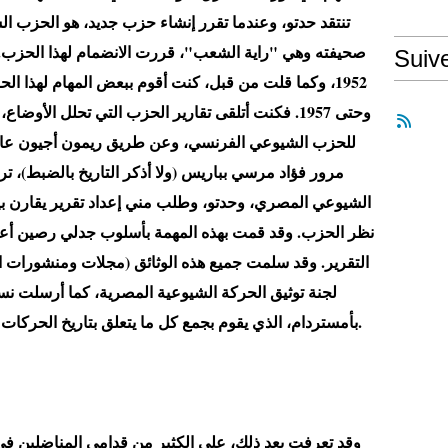
تنتقد حدتو، وعندما تقرر إنشاء حزب جديد، هو الحزب
صحيفته وهي "راية الشعب"، قررت الانضمام لهذا الحزب.
Suiv
وحتى 1957. فكنت أتلقى تقارير الحزب التي تحلل الأوضا
للحزب الشيوعي الفرنسي، وعن طريق ريمون أجيون عادة
مرور فؤاد مرسي بباريس (ولا أذكر التاريخ بالضبط)،
الشيوعي المصري، وحدتو، وطلب مني إعداد تقرير يقارن بي
نظر الحزب. وقد قمت بهذه المهمة بأسلوب جدلي رصين أعجب
التقرير. وقد سلمت جميع هذه الوثائق (مجلات ومنشورات 
لجنة توثيق الحركة الشيوعية المصرية، كما أرسلت نسخ
بأمستردام، الذي يقوم بجمع كل ما يتعلق بتاريخ الحركات العمالية والاشتراكية في العالم أجمع.
وقد تعرفت بعد ذلك، على الكثير من قدامى المناضلين في 