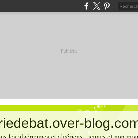
Publicité
eriedebat.over-blog.co
ous les algériennes et algériens , jeunes et non mo