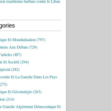
ion israélienne barbare contre le Liban
gories
ique Et Mondialisation
(797)
utions Aux Débats
(729)
articles
(487)
e Et Société
(294)
Spécial
(282)
cratie Et La Gauche Dans Les Pays
275)
ique Et Géostratégie
(263)
ion
(214)
e Gauche Algérienne Démocratique Et