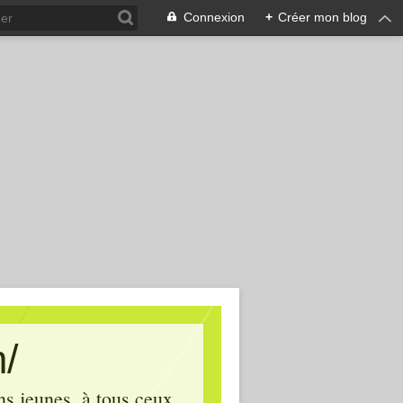
Connexion
+
Créer mon blog
m/
ins jeunes, à tous ceux