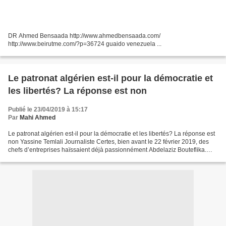
DR Ahmed Bensaada http://www.ahmedbensaada.com/
http://www.beirutme.com/?p=36724 guaido venezuela ...
Le patronat algérien est-il pour la démocratie et
les libertés? La réponse est non
Publié le 23/04/2019 à 15:17
Par
Mahi Ahmed
Le patronat algérien est-il pour la démocratie et les libertés? La réponse est
non Yassine Temlali Journaliste Certes, bien avant le 22 février 2019, des
chefs d’entreprises haïssaient déjà passionnément Abdelaziz Bouteflika.
Cependant, ils ne le haïssaient...