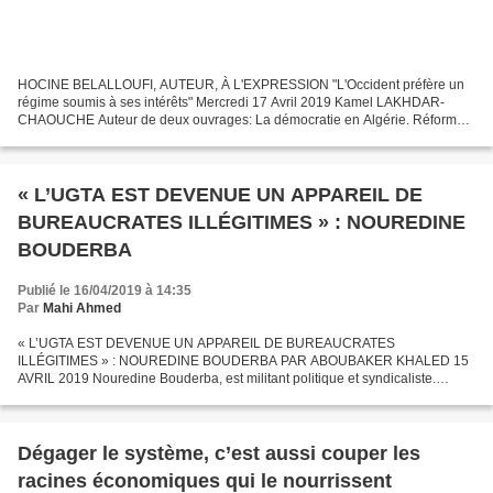
HOCINE BELALLOUFI, AUTEUR, À L'EXPRESSION "L'Occident préfère un
régime soumis à ses intérêts" Mercredi 17 Avril 2019 Kamel LAKHDAR-
CHAOUCHE Auteur de deux ouvrages: La démocratie en Algérie. Réforme
ou révolution? (Apic et Lazhari-Labter, Alger, 2012)...
« L’UGTA EST DEVENUE UN APPAREIL DE
BUREAUCRATES ILLÉGITIMES » : NOUREDINE
BOUDERBA
Publié le 16/04/2019 à 14:35
Par
Mahi Ahmed
« L’UGTA EST DEVENUE UN APPAREIL DE BUREAUCRATES
ILLÉGITIMES » : NOUREDINE BOUDERBA PAR ABOUBAKER KHALED 15
AVRIL 2019 Nouredine Bouderba, est militant politique et syndicaliste.
Militant de l’UGTA depuis 1987 et membre du bureau de la fédération des...
Dégager le système, c’est aussi couper les
racines économiques qui le nourrissent