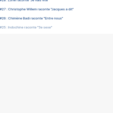
28 : Lorie raconte "Je vais vite"
#27 : Christophe Willem raconte "Jacques a dit"
#26 : Chimène Badi raconte "Entre nous"
#25 : Indochine raconte "3e sexe"
#24 : Zaho raconte "C'est chelou"
#23 : Patrick Bruel raconte "Au café des délices"
#22 : Kyo raconte "Le chemin"
#21 : Nolwenn Leroy raconte "Cassé"
#20 : Patrick Hernandez raconte "Born to be alive"
#19 : Lorie raconte "Près de moi"
#18 : Michael Jones raconte "A nos actes manqués" (avec Jean-Jacque
#17 : Khaled raconte "Aïcha"
#16 : Corneille raconte "Parce qu'on vient de loin"