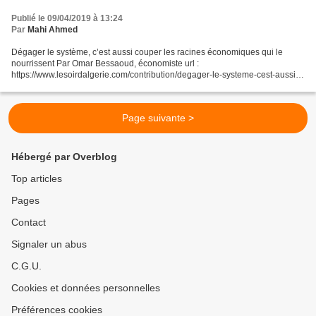
Publié le 09/04/2019 à 13:24
Par
Mahi Ahmed
Dégager le système, c’est aussi couper les racines économiques qui le
nourrissent Par Omar Bessaoud, économiste url :
https://www.lesoirdalgerie.com/contribution/degager-le-systeme-cest-aussi-
couper-les-racines-economiques-qui-le-nourrissent-22022/print/1...
Page suivante >
Hébergé par Overblog
Top articles
Pages
Contact
Signaler un abus
C.G.U.
Cookies et données personnelles
Préférences cookies