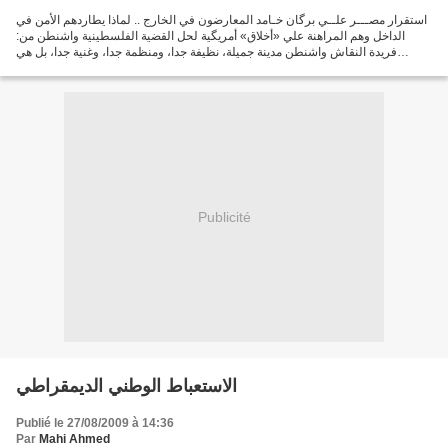
استقرار مصـــر علــي برگان خـامد المعارضون في الخارج .. لماذا يطاردهم الأمن في
الداخل وهم المراهنة علي «أخلاق» أمريگية لحل القضية الفلسطينية واشنطن من:
فريدة النقاش واشنطن مدينة جميلة، نظيفة جدا، ومنظمة جدا، وغنية جدا، بل هي
فاحشة الثراء، ولكنها مدينة...
Publicité
الاستعباط الوطني الديمقراطي
Publié le 27/08/2009 à 14:36
Par
Mahi Ahmed