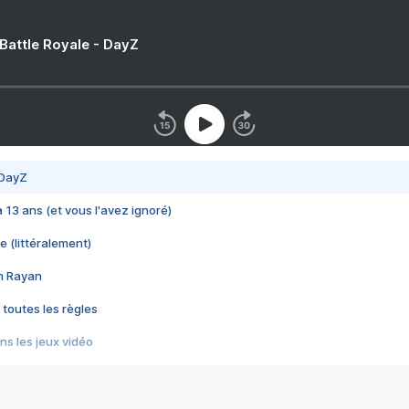
 Battle Royale - DayZ
 DayZ
 a 13 ans (et vous l'avez ignoré)
e (littéralement)
im Rayan
 toutes les règles
s les jeux vidéo
us choquant de Rockstar ? - Le scandale BULLY
e plus moche de Steam