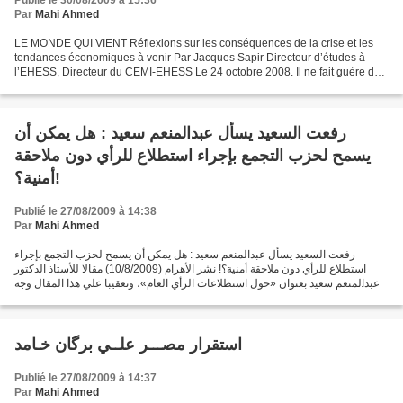
Publié le 30/08/2009 à 15:36
Par
Mahi Ahmed
LE MONDE QUI VIENT Réflexions sur les conséquences de la crise et les
tendances économiques à venir Par Jacques Sapir Directeur d’études à
l’EHESS, Directeur du CEMI-EHESS Le 24 octobre 2008. Il ne fait guère de
doute que les économies d’Europe occidentale...
رفعت السعيد يسأل عبدالمنعم سعيد : هل يمكن أن
يسمح لحزب التجمع بإجراء استطلاع للرأي دون ملاحقة
أمنية؟!
Publié le 27/08/2009 à 14:38
Par
Mahi Ahmed
رفعت السعيد يسأل عبدالمنعم سعيد : هل يمكن أن يسمح لحزب التجمع بإجراء
استطلاع للرأي دون ملاحقة أمنية؟! نشر الأهرام (10/8/2009) مقالا للأستاذ الدكتور
عبدالمنعم سعيد بعنوان «حول استطلاعات الرأي العام»، وتعقيبا علي هذا المقال وجه
له د. رفعت السعيد رئيس حزب...
استقرار مصـــر علــي برگان خـامد
Publié le 27/08/2009 à 14:37
Par
Mahi Ahmed