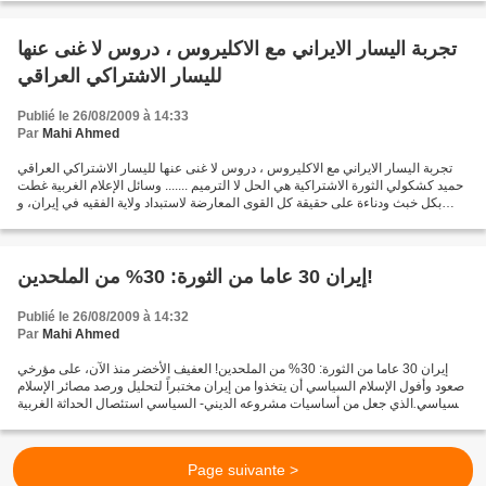
تجربة اليسار الايراني مع الاكليروس ، دروس لا غنى عنها
لليسار الاشتراكي العراقي
Publié le 26/08/2009 à 14:33
Par
Mahi Ahmed
تجربة اليسار الايراني مع الاكليروس ، دروس لا غنى عنها لليسار الاشتراكي العراقي
حميد كشكولي الثورة الاشتراكية هي الحل لا الترميم ....... وسائل الإعلام الغربية غطت
بكل خبث ودناءة على حقيقة كل القوى المعارضة لاستبداد ولاية الفقيه في إيران، و
ألقت على القوى...
إيران 30 عاما من الثورة: 30% من الملحدين!
Publié le 26/08/2009 à 14:32
Par
Mahi Ahmed
إيران 30 عاما من الثورة: 30% من الملحدين! العفيف الأخضر منذ الآن، على مؤرخي
صعود وأفول الإسلام السياسي أن يتخذوا من إيران مختبراً لتحليل ورصد مصائر الإسلام
السياسي الذي جعل من أساسيات مشروعه الديني- السياسي استئصال الحداثة الغربية
من أرض الإسلام ليزرع...
Page suivante >