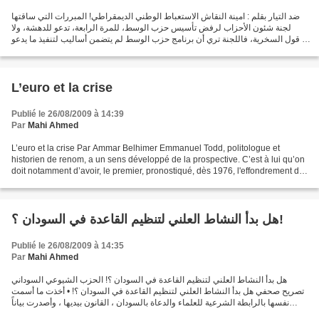
ضد التيار بقلم : امينة النقاش الاستعباط الوطني الديمقراطي! المبررات التي ساقتها
لجنة شئون الأحزاب لرفض تأسيس حزب الوسط، للمرة الرابعة، تدعو للدهشة، ولا
أقول السخرية، فاللجنة تري أن برنامج حزب الوسط لم يتضمن أساليب لتنفيذ ما يدعو
إليه من مباديء، وأن الأفكار...
L’euro et la crise
Publié le 26/08/2009 à 14:39
Par
Mahi Ahmed
L’euro et la crise Par Ammar Belhimer Emmanuel Todd, politologue et
historien de renom, a un sens développé de la prospective. C’est à lui qu’on
doit notamment d’avoir, le premier, pronostiqué, dès 1976, l'effondrement de
l’empire soviétique dans son...
هل بدأ النشاط العلني لتنظيم القاعدة في السودان ؟!
Publié le 26/08/2009 à 14:35
Par
Mahi Ahmed
هل بدأ النشاط العلني لتنظيم القاعدة في السودان ؟! الحزب الشيوعي السوداني
تصريح صحفي هل بدأ النشاط العلني لتنظيم القاعدة في السودان ؟! • أخذت ما أسمت
نفسها بالرابطة الشرعية للعلماء والدعاة بالسودان ، القانون بيديها ، وأصدرت بياناً
بتاريخ الخميس 20/8/2009...