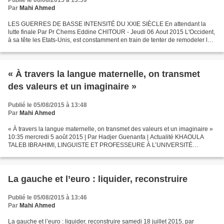
Publié le 06/08/2015 à 13:59
Par
Mahi Ahmed
LES GUERRES DE BASSE INTENSITÉ DU XXIE SIÈCLE En attendant la
lutte finale Par Pr Chems Eddine CHITOUR - Jeudi 06 Aout 2015 L'Occident,
à sa tête les Etats-Unis, est constamment en train de tenter de remodeler le
monde à sa convenance, en fonction de...
« À travers la langue maternelle, on transmet
des valeurs et un imaginaire »
Publié le 05/08/2015 à 13:48
Par
Mahi Ahmed
« À travers la langue maternelle, on transmet des valeurs et un imaginaire »
10:35 mercredi 5 août 2015 | Par Hadjer Guenanfa | Actualité KHAOULA
TALEB IBRAHIMI, LINGUISTE ET PROFESSEURE À L’UNIVERSITÉ
D’ALGER. WERBUNG Linguiste et professeure à l’Université...
La gauche et l’euro : liquider, reconstruire
Publié le 05/08/2015 à 13:46
Par
Mahi Ahmed
La gauche et l’euro : liquider, reconstruire samedi 18 juillet 2015, par