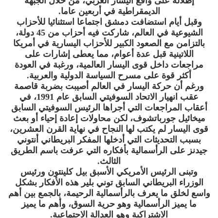
إطلالة على واقع اليسار العربي، من خلال الجبهة
الديمقراطية في أربعين عاما.
وقبل أيام استضافت دمشق اجتماعا استثنائيا للأحزاب
الشيوعية في العالم، شاركت فيه أحزاب من 45 دولة،
بالتزامن مع الصعود الكبير للأحزاب اليسارية في أمريكا
اللاتينية قبل عدة أعوام، مما يعطى إشارات على
مراجعات داخل قوى اليسار العالمية، ورغبة في العودة
أكثر قوة على مسرح السياسة الدولية والعربية.
ورغم أن حركة اليسار في العالم أصيبت بضربة قاصمة
عقب انهيار الاتحاد السوفيتي السابق عام 1991، في
أعقاب المراجعات التي أجراها الرئيس السوفيتي السابق
ميخائيل جورباتشوف، لكن محاولات إعادة إحياء أو بعث
قوى اليسار لم يكتب لها النجاح في نهاية القرن العشرين،
بسبب التحديثات التي أدخلها المفكر البريطاني أنتوني
جيدنز على الرأسمالية بأفكاره التي عرفت باسم الطريق
الثالث.
وتبنى الرئيس الأمريكي الأسبق بيل كلينتون ورئيس
الوزراء البريطاني السابق توني بلير هذه الأفكار بشكل
واسع لخلق ما يعرف بالرأسمالية الرحيمة، بالجمع بين أهم
ما يميز الرأسمالية وهو حرية السوق، وأهم ما يميز
الاشتراكية وهو العدالة الاجتماعية.