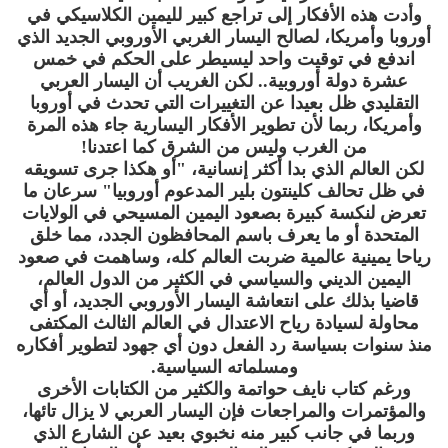
وأدت هذه الأفكار إلى تراجع كبير لليمين الكلاسيكي في
أوروبا وأمريكا، لصالح اليسار الغربي الأوروبي الجديد الذي
اندفع في توقيت واحد ليسيطر على الحكم في خمس
عشرة دولة أوروبية.. لكن الغريب أن اليسار العربي
التقليدي ظل بعيدا عن التغييرات التي تحدث في أوروبا
وأمريكا، ربما لأن تطوير الأفكار اليسارية جاء هذه المرة
من الغرب وليس من الشرق كما اعتدنا!
لكن العالم الذي بدا أكثر إنسانية، "أو هكذا جرى تسويقه
في ظل تحالف كلينتون بلير المدعوم أوروبيا" سرعان ما
تعرض لنكسة كبيرة بصعود اليمين المسيحي في الولايات
المتحدة أو ما يعرف باسم المحافظون الجدد، مما خلق
رياحا يمينية عالمية ضربت العالم كله، وساهمت في صعود
اليمين الديني والسياسي في الكثير من الدول العالم،
قاضيا بذلك على انتعاشة اليسار الأوروبي الجديد، أو أي
محاولة لسيادة رياح الاعتدال في العالم الثالث المكتفى
منذ سنوات بسياسة رد الفعل دون أي جهود لتطوير أفكاره
ومسلماته السياسية.
ورغم كتاب نايف حواتمة والكثير من الكتابات الأخرى
والمؤتمرات والمراجعات فإن اليسار العربي لا يزال تائها،
وربما في جانب كبير منه نخبوي بعيد عن الشارع الذي