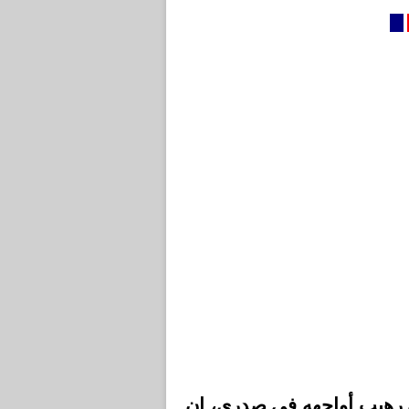
«ه رهيب أواجهه في صدري، إن