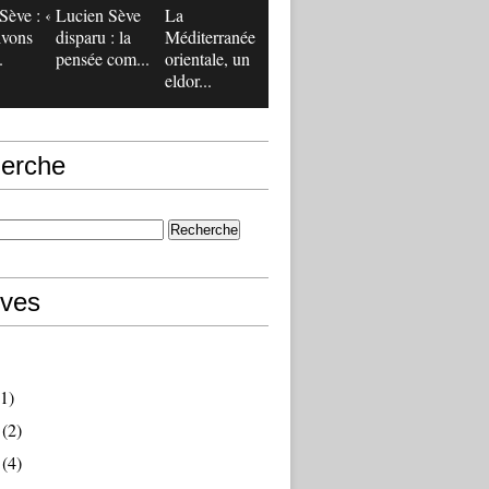
Sève : «
Lucien Sève
La
ivons
disparu : la
Méditerranée
.
pensée com...
orientale, un
eldor...
erche
ives
1)
(2)
(4)