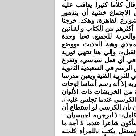
ل كلاما كثيرا يعاقب عليه
الاجتماع خشية أن يتدهور
ارع القاهرة، وهكذا خرجنا
كثرهم من الكتاب والفنانين
الحرية للجميع، تحيا وحدة
ات بعيدة - ص124)، ويكمل د. مجدي وهبة الحديث «ووضع
قيل»، وإلي هنا تنتهي ثورية
 في أي فعل سياسي، وتفرغ
 الرسم في السعيدية الثانوية
ي للتربية الفنية ويعين مدرسا
يه إلا أنه رسم أساسا لوحات
ة من الخربشات ذات الألوان
عر الكرسي عندما تجلس عليه
ون بأن الكرسي لو استطاع أن
كامل» (البرجريه اجيبسيان
16/3/1941) ا عندما لا أجد ما
مستقل يكتب «للمرأة كلحنه