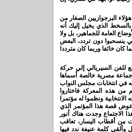
هؤلاء البرجوازيين الصغار من
 بالسخط الذي يخيل إليك أنه
وضاع العامة للجماهير، بل ولا
ي ينسحبوا دون تردد، البعض
ا كان خائفا وربما كان مترددا
ع للفن السيريالي إلي حركة
ماعة مصرية خالصة أسماها
«ه في انتخابات مجلس النواب
(1944) ذه المعركة فاختاروا
الانتخابية ونظموا له مؤتمرا
س عوض قصة هذا المؤتمر الذي
 الاجتماع وجدت هناك أنور
ت من أقطاب اليسار، تعاقب
 وألقي كلمة عنيفة ندد فيها