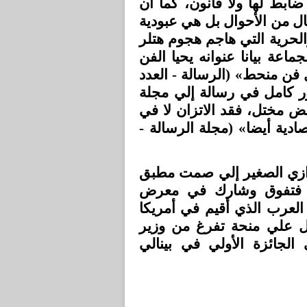
ضابط لها ولا قانون، كما أن
ال من الأحوال بل هي عبودية
لحرية التي هاجم هجوم هتلر
عة بيانا عنوانه يحيا الفن
فن منحط» (الرسالة - العدد
316 امل في رسالة إلي مجلة
يض مختل، فقد الاتزان لا في
صادية أيضا» (مجلة الرسالة
.. زي الصغير إلي صمت مطبق
ه، فتفوق وشارك في معرض
وفي معرض الفنانين العرب الذي أقيم في أمريكا
(1948) جائزة الأولي، وفي عام 1960 حصل علي منحة تفرغ من وزير
ة» وفي عام 1968 حصل علي الجائزة الأولي في بينالي