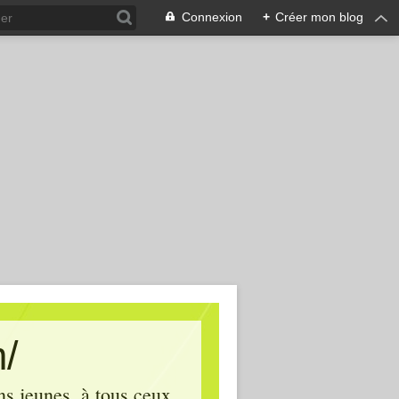
Connexion
+
Créer mon blog
m/
ins jeunes, à tous ceux