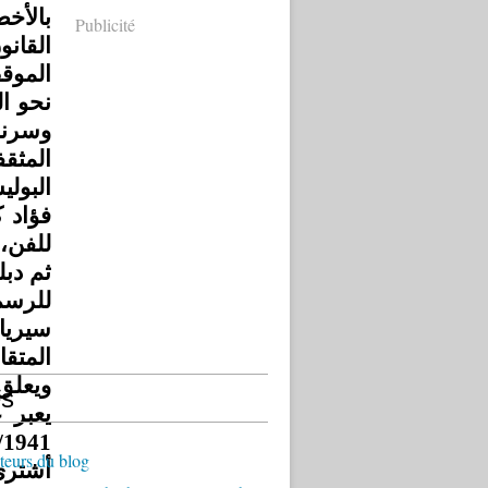
بالأخ
Publicité
القان
الموق
نحو ا
وسرنا
البولي
فؤاد 
للفن، 
ثم دبل
للرسم 
سيريا
الم»،
ويعلق 
s
يعب -
teurs du blog
أشتري