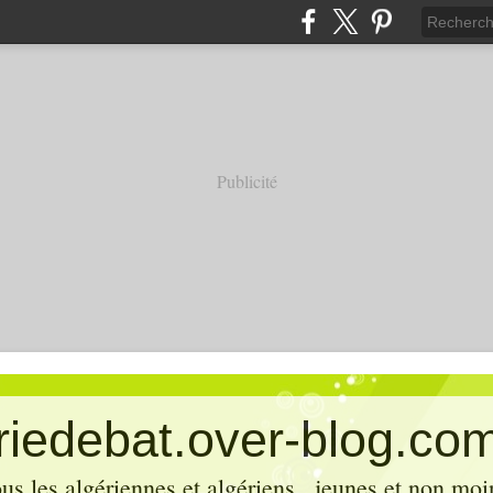
Publicité
eriedebat.over-blog.co
ous les algériennes et algériens , jeunes et non mo