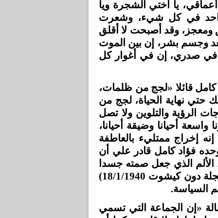
ماقي، يا أختي الشجرة ويا
لواحد في كل شيء، وشعرت
 ومعجز، وقد أصبحت لا أقلق
قعد وجسم بشر، إن بين الموت
هه في صدري، إن في أغوار كل
 كامل قائلا «لجج من ظلمات
 حتي نهاية الحياة، لجج من
ت الرؤية والتلوين ولا تصل
 واسعة أحيانا وضيقة أحيانا
، إنه إخراج ممتليء بالعاطفة
وحده فؤاد كامل قادر علي أن
ل الألم الذي جعل صمته جسدا
من كل عضو صامت في عائلة الأوجاع» (مقال بالفرنسية مجلة دون كيشوت 18/1/1940)
لم السياسة
الة «إن الجماعة التي تسمي