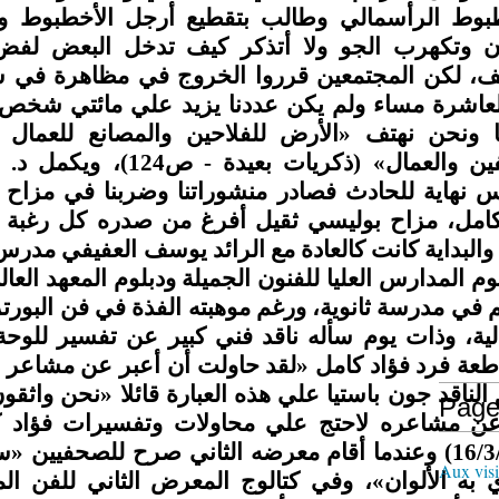
طبوط الرأسمالي وطالب بتقطيع أرجل الأخطبوط وقا
ون وتكهرب الجو ولا أتذكر كيف تدخل البعض لفض 
ف، لكن المجتمعين قرروا الخروج في مظاهرة في شو
لعاشرة مساء ولم يكن عددنا يزيد علي مائتي شخص أ
 ونحن نهتف «الأرض للفلاحين والمصانع للعمال و
المثقفين والعمال» (ذكري
س نهاية للحادث فصادر منشوراتنا وضربنا في مزاح ث
كامل، مزاح بوليسي ثقيل أفرغ من صدره كل رغبة
والبداية كانت كالعادة مع الرائد يوسف العفيفي مدرس
وم المدارس العليا للفنون الجميلة ودبلوم المعهد العال
في مدرسة ثانوية، ورغم موهبته الفذة في فن البورتر
لية، وذات يوم سأله ناقد فني كبير عن تفسير للوح
تقاطعة فرد فؤاد كامل «لقد حاولت أن أعبر عن مشا
الناقد جون باستيا علي هذه العبارة قائلا «نحن واثق
Page
ر عن مشاعره لاحتج علي محاولات وتفسيرات فؤاد 
وعندما أقام معرضه الثاني صرح للصحفيين «سأكون شاعر
Aux visi
 به الألوان»، وفي كتالوج المعرض الثاني للفن ال