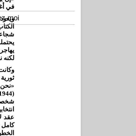
في ».
ez-moi
ويعود 
الكتاب
شجاعة،
يحتمل
يهاجر 
لكنه.
وكانت
ثورية
نحن أن
شخصا آ
انتخاب
عقد ل
كامل 
الخطبا