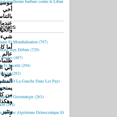
ion israélienne barbare contre le Liban
موسيق
أخي ا
بالتن
عندما 
gories
والحيا
شيء».
ique Et Mondialisation
(797)
أما ،
utions Aux Débats
(729)
عالم 
articles
(487)
ظلمات
e Et Société
(294)
إلي ا،
Spécial
(282)
عيونا 
المشبو
cratie Et La Gauche Dans Les Pays
يمنحها
275)
ique Et Géostratégie
(263)
وهكذا.
ion
(214)
وتثير
e Gauche Algérienne Démocratique Et