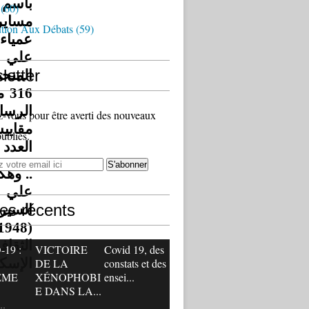
باسم ا
(60)
مسايرة
ution Aux Débats
(59)
عمياء
علي ب
letter
المنح
مق
الرسال
vous pour être averti des nouveaux
مقا -
publiés.
العدد 321).
وهكذا
علي م
les récents
19 :
VICTOIRE
Covid 19, des
الإسك.
DE LA
constats et des
ÊME
XÉNOPHOBI
ensei...
E DANS LA...
.