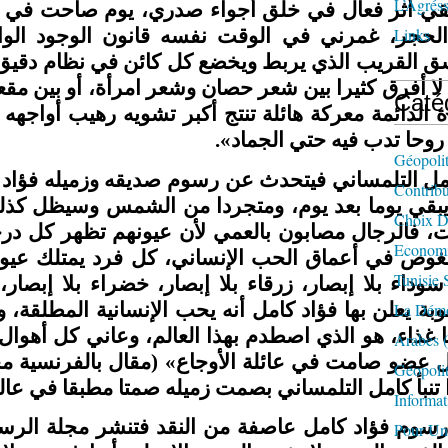
L’Agréss
ي أثر فعال في خلق أجواء صدري، يوم صاحت في أع
Links
لحجر، غمرني في الوقت نفسه قانون الوجود ا
اسق القريب الذي يربط ويخضع كل كائن في نظام دقيق
لا أفرق كثيرا بين شعر حصان وشعر امرأة، أو بين م
Caté
ة الدائمة معركة هائلة تنتج أكبر تشويه رهيب أواج
 روحا تدب فيه حتي الجماد
Géopolit
كامل التلمساني فيتحدث عن رسوم صديقه وزميله فؤاد
Contrib
يبقي يوما بعد يوم، ومتجردا من الشمس وسيظل كذلك
Choix D'
، فالرجال مصابون بالعمي لأن عيونهم تظهر كل درجا
Economi
لغوص في أعماق الحب الإنساني، كل فرد يمتلك عيونا
Tunisie 
سوداء بلا إبصار، زرقاء بلا إبصار، خضراء بلا إبصار
بة يعلن بها فؤاد كامل أنه يحب الإنسانية المطلقة، 
La Démo
 غذاء، هو الذي اصطدم بهذا العالم، وعاني كل أهوا
Arabes
(
Géopolit
 تنبأ كامل التلمساني بصمت زميله صمتا مطبقا في عا
Informat
 رسوم فؤاد كامل عاصفة من النقد فتنشر مجلة الرس
Pour Un