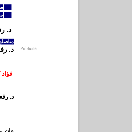
صف
من
د. ر
مناضلو
Publicité
د. رف
فؤاد 
د, رف
إن بين