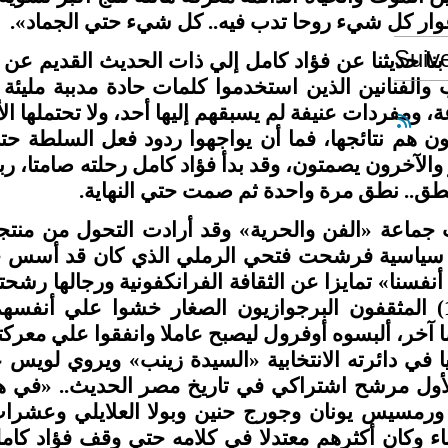
أغوار كل شيء روحا تدب فيه.. كل شيء حتي الجماد
Suiv
بنا حديثنا عن فؤاد كامل إلي ذات الحديث القديم عن 
 والفنانين الذين استخدموا كلمات حادة مدببة مليئة
 ومفردات عنيفة لم يسبقهم إليها أحد، ولا تحتملها الأ
ون هم نتائجها، فما أن يواجهوا ردود فعل السلطة حت
والآخرون يصمتون، وقد بدأ فؤاد كامل رحلته صامتا، ربم
 نطق.. نطق مرة واحدة ثم صمت حتي النهاية
 جماعة «الفن والحرية» وقد أرادت التحول من منتج
 سياسية فرشحت فتحي الرملي الذي كان قد أسس ج
فسنا» تمايزا عن الثقافة الفرانكفونية ورجالها رشحت
المثقفون البرجوازيون الصغار خشوا علي أنفسهم من ه
خر، ألبسوه أوفرول ليصبح عاملا وانفقوا علي معركته 
يا في دائرته الانتخابية «السيدة زينب» ويروي لوي
أول مرشح اشتراكي في تاريخ مصر الحديث.. «في هذا
ورمسيس يونان وجورج حنين وبولا العلايلي وعشرا
ء وكان أكثرهم معتدلا في كلامه حتي وقف فؤاد كامل