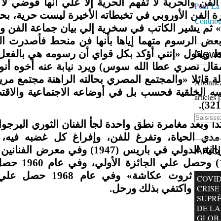
لفن والحرية لا تفهم الحرية إلا علي أنها فوضي لا 
Pour La
 الفن الأوروبي في تخبطاته الأخيرة ليست حرية، بح
Contrib
» ثم يشير الكاتب في سخرية إلي بيان جماعة الفن وا
عض الرسوم متهما إياها بأنها فن منحط فأصدرت الجما
News
ط ويقول «إنني أؤكد بكل قواي أن رسومه هي بالفعل 
ال نصري عطا الله سوس) ويرد نيابة عنه أخوه أنور ك
ة قائلا «والمجتمع المصري بحالته الراهنة مجتمع مر
Abonnez-
ييسه الخلقية فحسب بل في أوضاعه الاجتماعية والاقت
articles 
 وبعد مغامرة نطق واحدة لجأ الفنان الثوري البرجوا
دي الحياة، وتفرغ للفن، وإفراغ كل غضبه في
Artic
السيريالية الدولي في باريس (1947) 
وحصل علي ال
الثقافة «د. ثروت عكاش
COVID-
ندرية.. واكتفي بذلك ورحل
CRISE
SUPR
DE LA
GLOB..