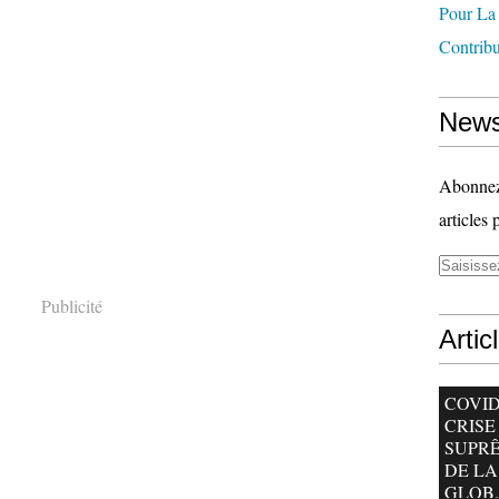
Pour La
Contrib
News
Abonnez-
articles 
Publicité
Artic
COVID-
CRISE
SUPR
DE LA
GLOB..