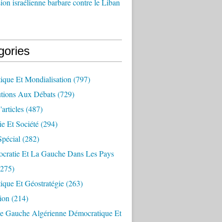
ion israélienne barbare contre le Liban
gories
ique Et Mondialisation
(797)
utions Aux Débats
(729)
articles
(487)
e Et Société
(294)
Spécial
(282)
cratie Et La Gauche Dans Les Pays
275)
ique Et Géostratégie
(263)
ion
(214)
e Gauche Algérienne Démocratique Et