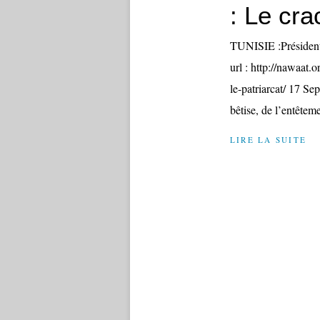
: Le cra
TUNISIE :Président
url : http://nawaat.
le-patriarcat/ 17 Se
bêtise, de l’entêteme
LIRE LA SUITE