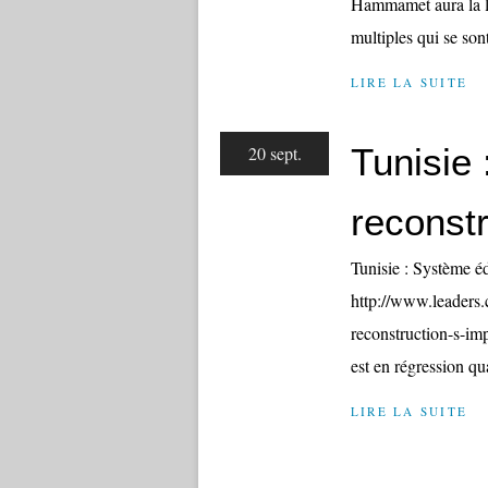
Hammamet aura la lou
multiples qui se sont
LIRE LA SUITE
Tunisie 
20 sept.
reconst
Tunisie : Système é
http://www.leaders.
reconstruction-s-im
est en régression qua
LIRE LA SUITE