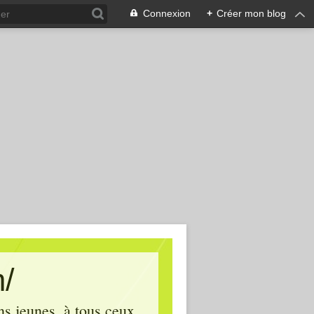
Connexion
+
Créer mon blog
m/
ins jeunes, à tous ceux