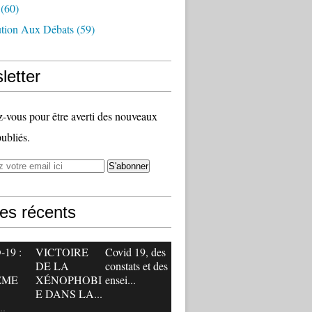
(60)
ution Aux Débats
(59)
letter
vous pour être averti des nouveaux
publiés.
les récents
19 :
VICTOIRE
Covid 19, des
DE LA
constats et des
ÊME
XÉNOPHOBI
ensei...
E DANS LA...
.