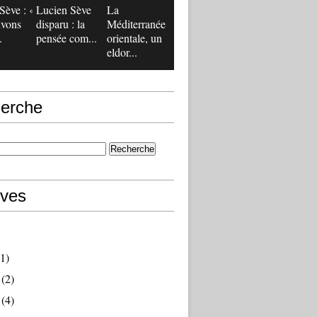
Sève : «
Lucien Sève
La
ivons
disparu : la
Méditerranée
.
pensée com...
orientale, un
eldor...
erche
ives
1)
(2)
(4)