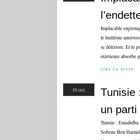
l’endett
Implacable engrenag
le huitième annivers
se détériore. Et le p
extérieure absorbe p
LIRE LA SUITE
Tunisie 
10 oct.
un parti 
Tunisie : Ennahdha p
Sofiene Ben Hamida 