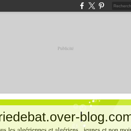
Publicité
eriedebat.over-blog.co
ous les algériennes et algériens , jeunes et non mo