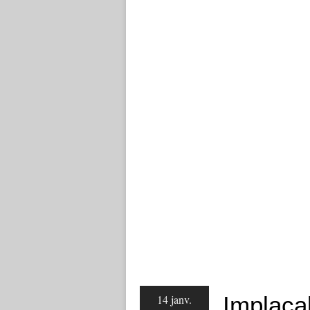
Implaca
14 janv.