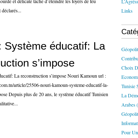
rde et délicate tâche d’éteindre les foyers de feu
L’Agréss
 déclarés...
Links
Caté
: Système éducatif: La
Géopolit
Contrib
ruction s’impose
Choix D'
ducatif: La reconstruction s’impose Nouri Kamoun url :
Economi
com.tn/article/25506-nouri-kamoun-systeme-educatif-la-
Tunisie 
pose Depuis plus de 20 ans, le système éducatif Tunisien
La Démo
litative...
Arabes
(
Géopolit
Informat
Pour Un