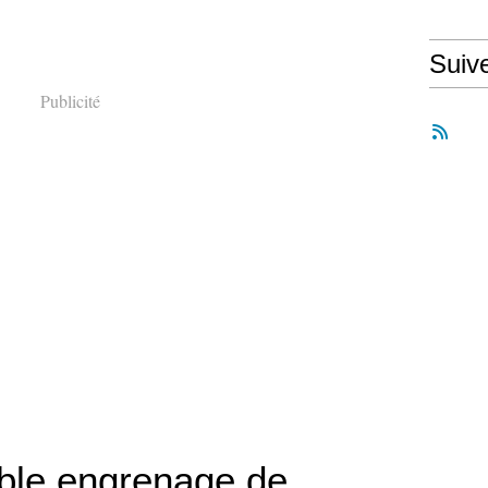
Suiv
Publicité
ble engrenage de