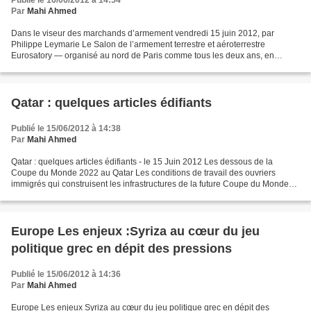
Publié le 16/06/2012 à 14:54
Par
Mahi Ahmed
Dans le viseur des marchands d’armement vendredi 15 juin 2012, par
Philippe Leymarie Le Salon de l’armement terrestre et aéroterrestre
Eurosatory — organisé au nord de Paris comme tous les deux ans, en
alternance avec le Salon aéronautique du Bourget...
Qatar : quelques articles édifiants
Publié le 15/06/2012 à 14:38
Par
Mahi Ahmed
Qatar : quelques articles édifiants - le 15 Juin 2012 Les dessous de la
Coupe du Monde 2022 au Qatar Les conditions de travail des ouvriers
immigrés qui construisent les infrastructures de la future Coupe du Monde
de football sont proches de l’esclavage....
Europe Les enjeux :Syriza au cœur du jeu
politique grec en dépit des pressions
Publié le 15/06/2012 à 14:36
Par
Mahi Ahmed
Europe Les enjeux Syriza au cœur du jeu politique grec en dépit des