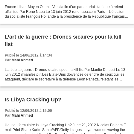
France-Liban-Moyen Orient : Vers la fin d’un partenariat clanique à relent
affairiste Par René Naba Le 13 juin 2012 renenaba.com Paris – L’élection
du socialiste François Hollande à la présidence de la République française
devrait mettre un terme au partenariat...
L’art de la guerre : Drones sicaires pour la kill
list
Publié le 14/06/2012 à 14:34
Par
Mahi Ahmed
L’art de la guerre : Drones sicaires pour la kill list Par Manlio Dinucci Le 13
juin 2012 ilmanifesto.it Les Etats-Unis doivent se défendre de ceux qui les
attaquent, déclare le secrétaire à la défense Leon Panetta, rejetant les
protestations sur les...
Is Libya Cracking Up?
Publié le 12/06/2012 à 15:00
Par
Mahi Ahmed
Haut du formulaire Is Libya Cracking Up? June 21, 2012 Nicolas Pelham E-
mail Print Share Karim Sahib/AFP/Getty Images Libyan women waving the