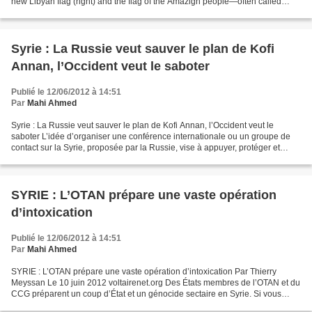
new Libyan flag (right) and the flag of the Amazigh people—often called
Berbers—during an Amazigh festival in...
Syrie : La Russie veut sauver le plan de Kofi
Annan, l’Occident veut le saboter
Publié le 12/06/2012 à 14:51
Par
Mahi Ahmed
Syrie : La Russie veut sauver le plan de Kofi Annan, l’Occident veut le
saboter L’idée d’organiser une conférence internationale ou un groupe de
contact sur la Syrie, proposée par la Russie, vise à appuyer, protéger et
relancer le plan de sortie de crise...
SYRIE : L’OTAN prépare une vaste opération
d’intoxication
Publié le 12/06/2012 à 14:51
Par
Mahi Ahmed
SYRIE : L’OTAN prépare une vaste opération d’intoxication Par Thierry
Meyssan Le 10 juin 2012 voltairenet.org Des États membres de l’OTAN et du
CCG préparent un coup d’État et un génocide sectaire en Syrie. Si vous
voulez vous opposer à ces crimes, agissez...