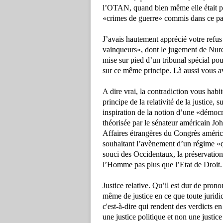
l’OTAN, quand bien même elle était pe
«crimes de guerre» commis dans ce pa
J’avais hautement apprécié votre refus
vainqueurs», dont le jugement de Nurem
mise sur pied d’un tribunal spécial po
sur ce même principe. Là aussi vous a
A dire vrai, la contradiction vous habi
principe de la relativité de la justice, 
inspiration de la notion d’une «démocra
théorisée par le sénateur américain Jo
Affaires étrangères du Congrès améri
souhaitant l’avènement d’un régime «qui
souci des Occidentaux, la préservation 
l’Homme pas plus que l’Etat de Droit.
Justice relative. Qu’il est dur de prono
même de justice en ce que toute juridict
c'est-à-dire qui rendent des verdicts e
une justice politique et non une justice