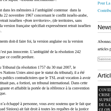
Pour La
Contrib
t dans les mémoires à l’ambigüité contenue
dans la
du 22 novembre 1967 concernant le conflit israélo-arabe,
etrait israélien «
from territories
», (de territoires, sans
a version française spécifiait expressément retrait israélien
News
.
Abonnez-
nts doit-il faire foi, la version anglaise ou la version
articles 
’est pas innocente. L’ambigüité de la résolution 242
 que ce conflit perdure.
du Tribunal (la résolution 1757 du 30 mai 2007, le
 Nations Unies ainsi que le statut du tribunal), il a été
Artic
 publics contradictoires que le TSL avait vocation à avoir
tuait pas, a fortiori, un tribunal international. Dans cette
agrante et affaiblit la portée de la référence à la convention
COVID-
que.
CRISE
SUPR
if n’a échappé à personne, vous avez soutenu que le fait que
DE LA
 Siniora) ait fait droit à toutes les requêtes de la justice
GLOB..