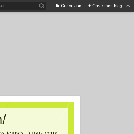
Connexion
+
Créer mon blog
m/
ins jeunes, à tous ceux