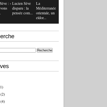
Sève : «
Lucien Sève
La
ivons
disparu : la
Méditerranée
.
pensée com...
orientale, un
eldor...
erche
ives
1)
(2)
(4)