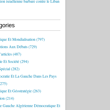
ion israélienne barbare contre le Liban
gories
ique Et Mondialisation
(797)
utions Aux Débats
(729)
articles
(487)
e Et Société
(294)
Spécial
(282)
cratie Et La Gauche Dans Les Pays
275)
ique Et Géostratégie
(263)
ion
(214)
e Gauche Algérienne Démocratique Et