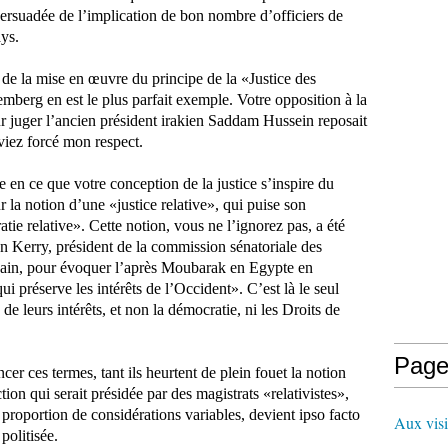
rsuadée de l’implication de bon nombre d’officiers de
ys.
 de la mise en œuvre du principe de la «Justice des
berg en est le plus parfait exemple. Votre opposition à la
ur juger l’ancien président irakien Saddam Hussein reposait
viez forcé mon respect.
te en ce que votre conception de la justice s’inspire du
sur la notion d’une «justice relative», qui puise son
tie relative». Cette notion, vous ne l’ignorez pas, a été
hn Kerry, président de la commission sénatoriale des
cain, pour évoquer l’après Moubarak en Egypte en
 préserve les intérêts de l’Occident». C’est là le seul
de leurs intérêts, et non la démocratie, ni les Droits de
Page
ncer ces termes, tant ils heurtent de plein fouet la notion
ion qui serait présidée par des magistrats «relativistes»,
n proportion de considérations variables, devient ipso facto
Aux visi
 politisée.