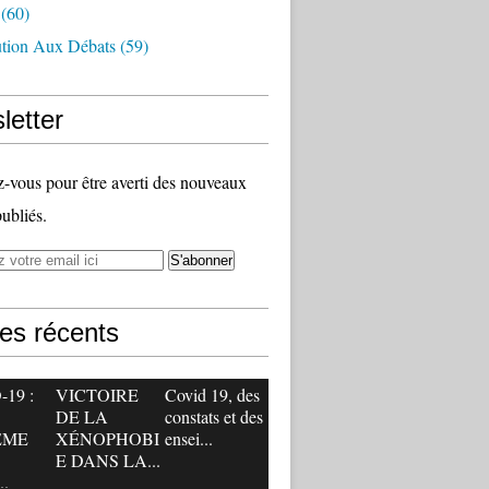
(60)
ution Aux Débats
(59)
letter
vous pour être averti des nouveaux
publiés.
les récents
19 :
VICTOIRE
Covid 19, des
DE LA
constats et des
ÊME
XÉNOPHOBI
ensei...
E DANS LA...
.