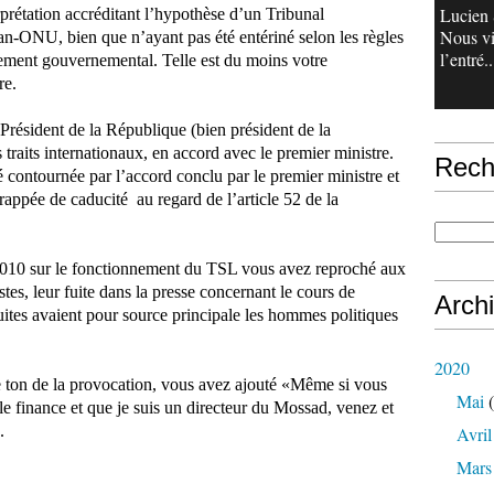
Lucien 
erprétation accréditant l’hypothèse d’un Tribunal
Nous v
ban-ONU, bien que n’ayant pas été entériné selon les règles
l’entré..
ement gouvernemental. Telle est du moins votre
re.
 Président de la République (bien président de la
s traits internationaux, en accord avec le premier ministre.
Rech
té contournée par l’accord conclu par le premier ministre et
 frappée de caducité
au regard de l’article 52 de la
010 sur le fonctionnement du TSL vous avez reproché aux
stes, leur fuite dans la presse concernant le cours de
Arch
fuites avaient pour source principale les hommes politiques
2020
e ton de la provocation, vous avez ajouté «Même si vous
Mai
(
l le finance et que je suis un directeur du Mossad, venez et
.
Avril
Mars