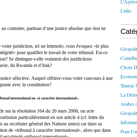
L’Agréss
Links
, au contraire, partisan d‘une justice absolue que rien ne
Caté
 votre juridiction, tel un leitmotiv, vous évoquez «le plus
Géopolit
égrité» pour qualifier le travail de votre tribunal. Est-ce
Contrib
ion? Se distingue-t-elle vraiment des juridictions
avie, du Rwanda et d’Irak?
Choix D'
Economi
 justice sélective. Auquel offrirez-vous votre concours à une
agrante avec la constitution?
Tunisie 
La Démo
ibunal international ou «à caractère international».
Arabes
(
nde sur la résolution 164 du 26 mars 2006, un acte
Géopolit
confusion particulièrement en son article 4 (cf. lettre du
Informat
s au secrétaire général des Nations unies) car dans sa
ntion de «tribunal à caractère international», alors que dans
Pour Un
l est stipulé «tribunal international».