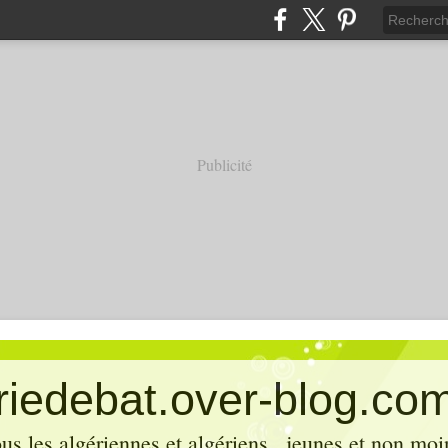
Publicité
eriedebat.over-blog.co
ous les algériennes et algériens , jeunes et non mo