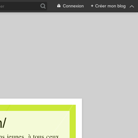
Connexion
+
Créer mon blog
m/
ins jeunes, à tous ceux