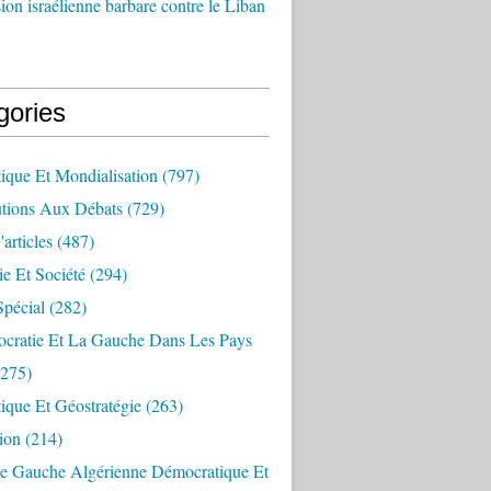
ion israélienne barbare contre le Liban
gories
ique Et Mondialisation
(797)
utions Aux Débats
(729)
articles
(487)
e Et Société
(294)
Spécial
(282)
cratie Et La Gauche Dans Les Pays
275)
ique Et Géostratégie
(263)
ion
(214)
e Gauche Algérienne Démocratique Et