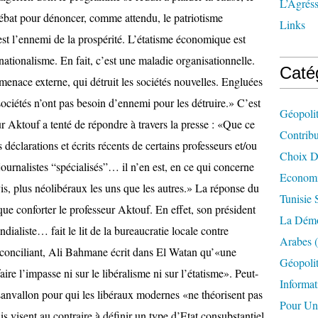
L’Agréss
Links
Caté
Géopolit
Contrib
Choix D'
Economi
Tunisie 
La Démo
Arabes
(
Géopolit
Informat
Pour Un