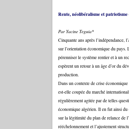
Rente, néolibéralisme et patriotism
Par Yacine Teguia*
Cinquante ans après l’indépendance, l’
sur l’orientation économique du pays. Le
pérenniser le système rentier et à un re
espèrent un retour à un âge d’or du dév
production.
Dans un contexte de crise économique mondiale, les débats se télescopent. L’économie algérienne est-elle coupée du marché international et insensible à ses perturbations ? La sphère médiatique est régulièrement agitée par de telles questions liées à la problématique de la nature du système économique algérien. Il en fut ainsi du débat sur le statut de Sonatrach, sur la politique industrielle, sur la légitimité du plan de relance de l’économie, sur les privatisations mais surtout du débat sur le rééchelonnement et l’ajustement structurel. Jusque-là, le pouvoir a évité l’examen sérieux de toutes ces questions, et la conférence économique et sociale organisée par le président Zeroual n’aura été qu’une tentative de forcer un consensus autour du plan d’ajustement structurel et de l’intégration de l’islamisme au sein des appareils de l’Etat, dans le cadre de la reprise du processus électoral. Mais le pouvoir n’aura su ni empêcher la crise ni rétablir les conditions de vie antérieures en matière d’emploi, d’habitat, de protection sociale, d’éducation ou de santé. « Mazalna wakfin», dit un message marchand qui croit flatter le patriotisme des Algériens. Debout, oui, mais à l’arrêt. Dans le débat, différentes écoles s’affrontent. Et qui dit écoles dit idéologies. Or, en matière d’idéologie, il est toujours utile de s’en référer à Gramsci. Sa notion de bloc historique a mis à jour l’articulation entre structure économique et superstructure politico-idéologique. Mais il a aussi montré que la caractérisation d’une étape du développement d’une société n’est possible que quand celle-ci connaît son complet déploiement. C’est maintenant le cas du néolibéralisme algérien. Son succès se mesure à son hégémonie. Alors que tant de monde parle de rente, il apparaît que les intérêts liés au capital spéculatif dominent la structure économique algérienne. Ce n’est pas le moindre des paradoxes, mais le néolibéralisme s’impose en masquant son existence même. Cependant, dans les faits, la stabilité monétaire est devenue le bien suprême de la société algérienne tandis qu’une nouvelle doxa prône l’idée que «les profits d’aujourd’hui font les investissements de demain et les emplois d’après-demain». Les évangélistes du marché mettent l’individualisme au commencement de tout. Ils chantent la gloire de la propriété privée, notre sauveur. La force de ce discours est la force de l’évidence. Ce qui est précisément l’enjeu d’une controverse devient indiscutable et monsieur le professeur Taïeb Hafsi peut lancer à ceux qui réclament le débat : «L’expérience historique mondiale et celle, plus douloureuse, de l’Algérie ont tranché.» Ce n’est plus de la propagande, mais un fait acquis, un huis clos historique. La supériorité et le caractère universel du néolibéralisme ayant été prouvés, toute revendication, toute proposition de changement radical de la société et de l’Etat apparaît comme un nuage venant voiler un ciel azuré, et qu’on peut soupçonner de charrier une utopie, naïve ou totalitaire, comme la nuée porte l’orage. Et voilà paralysé le principe même de la vision novatrice et de l’action politique. La main invisible règle toutes les imperfections, balaie les injustices et impose l’idée d’un Etat minimal. Depuis le colloque Lippman, à partir duquel le néolibéralisme lançait la conquête du magistère intellectuel, jusqu’à nos commis indigènes, le credo est le même : la verge n’est jamais assez longue pour battre l’Etat. «Défendre l’entreprise», un think tank algérien dont le programme se réduit à plaider la cause, le patronat privé intervient donc dans le débat pour dénoncer, comme attendu, le patriotisme économique. «L’étatisme économique est l’ennemi de la prospérité. L’étatisme économique est souvent présenté comme une forme de nationalisme. En fait, c’est une maladie organisationnelle. C’est l’étatisme économique, et non la menace externe, qui détruit les sociétés nouvelles. Engluées dans leur incapacité à fonctionner, ces sociétés n’ont pas besoin d’ennemi p