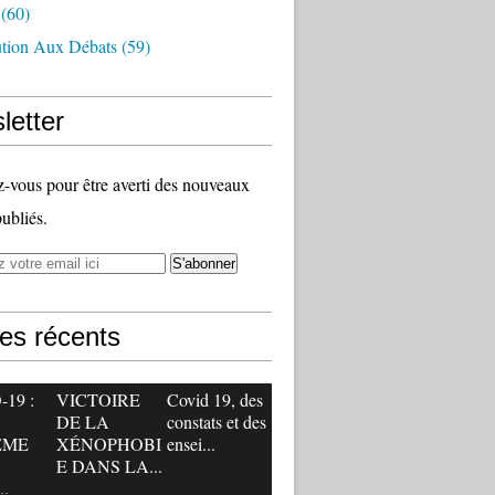
(60)
ution Aux Débats
(59)
letter
vous pour être averti des nouveaux
publiés.
les récents
19 :
VICTOIRE
Covid 19, des
DE LA
constats et des
ÊME
XÉNOPHOBI
ensei...
E DANS LA...
.