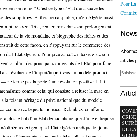
Pour La
Contrib
News
Abonnez-
articles 
Artic
COVID-
CRISE
SUPR
DE LA
GLOB..