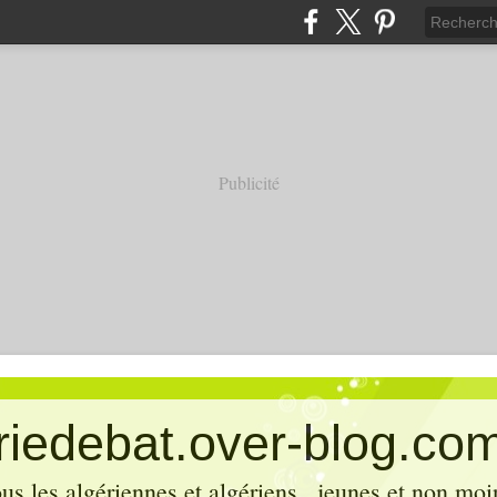
Publicité
eriedebat.over-blog.co
ous les algériennes et algériens , jeunes et non mo