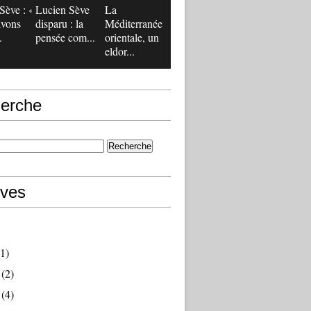
Sève : «
Lucien Sève
La
ivons
disparu : la
Méditerranée
.
pensée com...
orientale, un
eldor...
erche
ives
1)
(2)
(4)