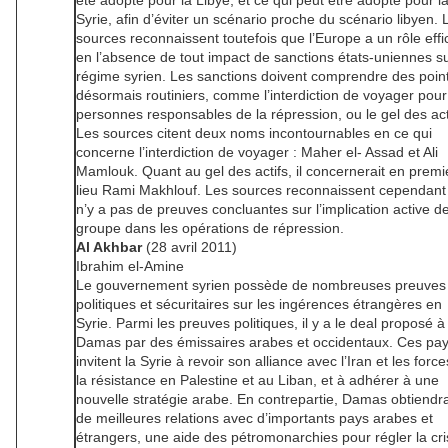
été adopté pour la Libye, et ce qui peut être adopté pour l
Syrie, afin d’éviter un scénario proche du scénario libyen. 
sources reconnaissent toutefois que l’Europe a un rôle eff
en l’absence de tout impact de sanctions états-uniennes su
régime syrien. Les sanctions doivent comprendre des poin
désormais routiniers, comme l’interdiction de voyager pour
personnes responsables de la répression, ou le gel des act
Les sources citent deux noms incontournables en ce qui
concerne l’interdiction de voyager : Maher el- Assad et Ali
Mamlouk. Quant au gel des actifs, il concernerait en premi
lieu Rami Makhlouf. Les sources reconnaissent cependant 
n’y a pas de preuves concluantes sur l’implication active d
groupe dans les opérations de répression.
Al Akhbar
(28 avril 2011)
Ibrahim el-Amine
Le gouvernement syrien possède de nombreuses preuves
politiques et sécuritaires sur les ingérences étrangères en
Syrie. Parmi les preuves politiques, il y a le deal proposé à
Damas par des émissaires arabes et occidentaux. Ces pa
invitent la Syrie à revoir son alliance avec l’Iran et les forc
la résistance en Palestine et au Liban, et à adhérer à une
nouvelle stratégie arabe. En contrepartie, Damas obtiendra
de meilleures relations avec d’importants pays arabes et
étrangers, une aide des pétromonarchies pour régler la cr