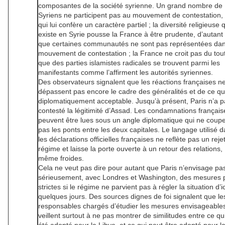
composantes de la société syrienne. Un grand nombre de
Syriens ne participent pas au mouvement de contestation,
qui lui confère un caractère partiel ; la diversité religieuse 
existe en Syrie pousse la France à être prudente, d’autant
que certaines communautés ne sont pas représentées dan
mouvement de contestation ; la France ne croit pas du tou
que des parties islamistes radicales se trouvent parmi les
manifestants comme l’affirment les autorités syriennes.
Des observateurs signalent que les réactions françaises n
dépassent pas encore le cadre des généralités et de ce qu
diplomatiquement acceptable. Jusqu’à présent, Paris n’a p
contesté la légitimité d’Assad. Les condamnations français
peuvent être lues sous un angle diplomatique qui ne coup
pas les ponts entre les deux capitales. Le langage utilisé 
les déclarations officielles françaises ne reflète pas un reje
régime et laisse la porte ouverte à un retour des relations,
même froides.
Cela ne veut pas dire pour autant que Paris n’envisage pa
sérieusement, avec Londres et Washington, des mesures 
strictes si le régime ne parvient pas à régler la situation d’ic
quelques jours. Des sources dignes de foi signalent que le
responsables chargés d’étudier les mesures envisageable
veillent surtout à ne pas montrer de similitudes entre ce qu