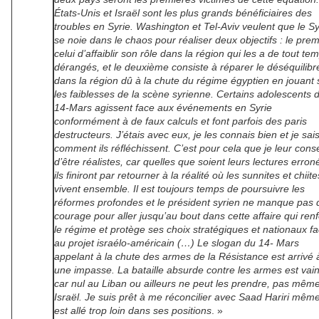
États-Unis et Israël sont les plus grands bénéficiaires des
troubles en Syrie. Washington et Tel-Aviv veulent que le Sy
se noie dans le chaos pour réaliser deux objectifs : le prem
celui d’affaiblir son rôle dans la région qui les a de tout te
dérangés, et le deuxième consiste à réparer le déséquilibr
dans la région dû à la chute du régime égyptien en jouant 
les faiblesses de la scène syrienne. Certains adolescents 
14-Mars agissent face aux événements en Syrie
conformément à de faux calculs et font parfois des paris
destructeurs. J’étais avec eux, je les connais bien et je sai
comment ils réfléchissent. C’est pour cela que je leur conse
d’être réalistes, car quelles que soient leurs lectures erron
ils finiront par retourner à la réalité où les sunnites et chiite
vivent ensemble. Il est toujours temps de poursuivre les
réformes profondes et le président syrien ne manque pas 
courage pour aller jusqu’au bout dans cette affaire qui ren
le régime et protège ses choix stratégiques et nationaux f
au projet israélo-américain (…) Le slogan du 14- Mars
appelant à la chute des armes de la Résistance est arrivé 
une impasse. La bataille absurde contre les armes est vai
car nul au Liban ou ailleurs ne peut les prendre, pas mêm
Israël. Je suis prêt à me réconcilier avec Saad Hariri même 
est allé trop loin dans ses positions
. »