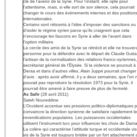
clé de l’avenir de la Syrie. Pour l’instant, elle opte pour
l’attentisme, mais, si elle sort de son silence, cela pourrait
changer le cours des évènements internes et des position
internationales.
Certains sont réticents à l’idée d’imposer des sanctions ou
d’isoler le régime syrien parce qu’ils craignent que cela
n’encourage les faucons en Syrie à aller de l’avant dans
l’option militaire.
Le cercle des amis de la Syrie se rétrécit et elle ne trouver
personne pour la défendre avec le départ de Claude Guéa
l’artisan de la normalisation des relations franco-syriennes
secrétariat général de l’Élysée. Si la violence se poursuit à
Deraa et dans d’autres villes, Alain Juppé pourrait changer
d’avis : après avoir affirmé, il y a deux semaines, que l’on 
pouvait pas reproduire la résolution 1973 pour la Syrie, il
pourrait être amené à faire preuve de plus de fermeté.
As Safir
(28 avril 2011)
Sateh Noureddine
L’Occident accentue ses pressions politico-diplomatiques 
convaincre la direction syrienne de satisfaire rapidement l
revendications populaires. Les puissances occidentales
utilisent l’instrument turc pour influencer les choix de Dama
La colère qui caractérise l’attitude turque et occidentale vis
vis de la Syrie est toujours bridée par un fort attachement 