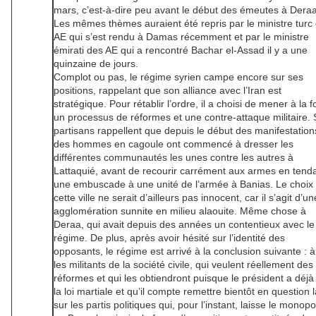
mars, c’est-à-dire peu avant le début des émeutes à Deraa
Les mêmes thèmes auraient été repris par le ministre turc
AE qui s’est rendu à Damas récemment et par le ministre
émirati des AE qui a rencontré Bachar el-Assad il y a une
quinzaine de jours.
Complot ou pas, le régime syrien campe encore sur ses
positions, rappelant que son alliance avec l’Iran est
stratégique. Pour rétablir l’ordre, il a choisi de mener à la f
un processus de réformes et une contre-attaque militaire.
partisans rappellent que depuis le début des manifestation
des hommes en cagoule ont commencé à dresser les
différentes communautés les unes contre les autres à
Lattaquié, avant de recourir carrément aux armes en tend
une embuscade à une unité de l’armée à Banias. Le choix
cette ville ne serait d’ailleurs pas innocent, car il s’agit d’un
agglomération sunnite en milieu alaouite. Même chose à
Deraa, qui avait depuis des années un contentieux avec le
régime. De plus, après avoir hésité sur l’identité des
opposants, le régime est arrivé à la conclusion suivante : à
les militants de la société civile, qui veulent réellement des
réformes et qui les obtiendront puisque le président a déjà
la loi martiale et qu’il compte remettre bientôt en question l
sur les partis politiques qui, pour l’instant, laisse le monopo