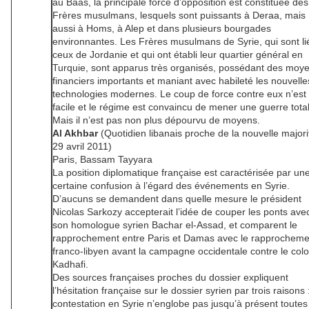
au Baas, la principale force d’opposition est constituée des
Frères musulmans, lesquels sont puissants à Deraa, mais
aussi à Homs, à Alep et dans plusieurs bourgades
environnantes. Les Frères musulmans de Syrie, qui sont li
ceux de Jordanie et qui ont établi leur quartier général en
Turquie, sont apparus très organisés, possédant des moy
financiers importants et maniant avec habileté les nouvelle
technologies modernes. Le coup de force contre eux n’est
facile et le régime est convaincu de mener une guerre tota
Mais il n’est pas non plus dépourvu de moyens.
Al Akhbar
(Quotidien libanais proche de la nouvelle majori
29 avril 2011)
Paris, Bassam Tayyara
La position diplomatique française est caractérisée par un
certaine confusion à l’égard des événements en Syrie.
D’aucuns se demandent dans quelle mesure le président
Nicolas Sarkozy accepterait l’idée de couper les ponts ave
son homologue syrien Bachar el-Assad, et comparent le
rapprochement entre Paris et Damas avec le rapprocheme
franco-libyen avant la campagne occidentale contre le colo
Kadhafi.
Des sources françaises proches du dossier expliquent
l’hésitation française sur le dossier syrien par trois raisons 
contestation en Syrie n’englobe pas jusqu’à présent toutes