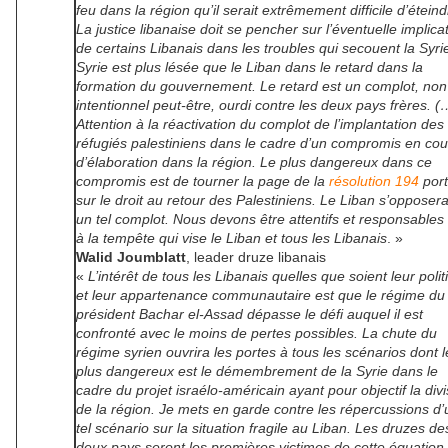
feu dans la région qu’il serait extrêmement difficile d’éteind
La justice libanaise doit se pencher sur l’éventuelle implica
de certains Libanais dans les troubles qui secouent la Syri
Syrie est plus lésée que le Liban dans le retard dans la
formation du gouvernement. Le retard est un complot, non
intentionnel peut-être, ourdi contre les deux pays frères. (
Attention à la réactivation du complot de l’implantation des
réfugiés palestiniens dans le cadre d’un compromis en cou
d’élaboration dans la région. Le plus dangereux dans ce
compromis est de tourner la page de la
résolution 194
port
sur le droit au retour des Palestiniens. Le Liban s’opposer
un tel complot. Nous devons être attentifs et responsables
à la tempête qui vise le Liban et tous les Libanais
. »
Walid Joumblatt
, leader druze libanais
«
L’intérêt de tous les Libanais quelles que soient leur polit
et leur appartenance communautaire est que le régime du
président Bachar el-Assad dépasse le défi auquel il est
confronté avec le moins de pertes possibles. La chute du
régime syrien ouvrira les portes à tous les scénarios dont l
plus dangereux est le démembrement de la Syrie dans le
cadre du projet israélo-américain ayant pour objectif la divi
de la région. Je mets en garde contre les répercussions d’
tel scénario sur la situation fragile au Liban. Les druzes de
deux pays seront les premières victimes de cette équation