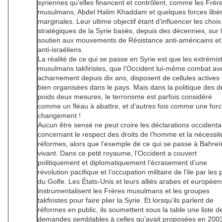
syriennes qu’elles financent et contrôlent, comme les Frèr
musulmans, Abdel Halim Khaddam et quelques forces libér
marginales. Leur ultime objectif étant d’influencer les choix
stratégiques de la Syrie basés, depuis des décennies, sur 
soutien aux mouvements de Résistance anti-américains et
anti-israéliens.
La réalité de ce qui se passe en Syrie est que les extrémis
musulmans takfiristes, que l’Occident lui-même combat av
acharnement depuis dix ans, disposent de cellules actives 
bien organisées dans le pays. Mais dans la politique des 
poids deux mesures, le terrorisme est parfois considéré
comme un fléau à abattre, et d’autres fois comme une for
changement !
Aucun être sensé ne peut croire les déclarations occidenta
concernant le respect des droits de l’homme et la nécessit
réformes, alors que l’exemple de ce qui se passe à Bahreï
vivant. Dans ce petit royaume, l’Occident a couvert
politiquement et diplomatiquement l’écrasement d’une
révolution pacifique et l’occupation militaire de l’ile par les
du Golfe. Les États-Unis et leurs alliés arabes et européen
instrumentalisent les Frères musulmans et les groupes
takfiristes pour faire plier la Syrie. Et lorsqu’ils parlent de
réformes en public, ils soumettent sous la table une liste d
demandes semblables à celles qu’avait proposées en 2003