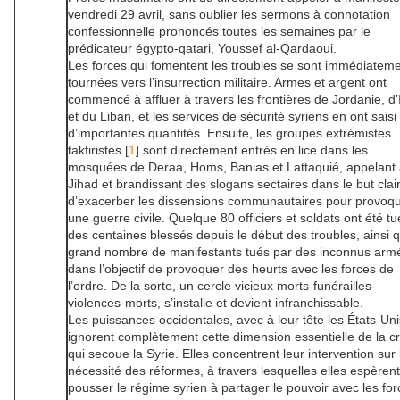
vendredi 29 avril, sans oublier les sermons à connotation
confessionnelle prononcés toutes les semaines par le
prédicateur égypto-qatari, Youssef al-Qardaoui.
Les forces qui fomentent les troubles se sont immédiatem
tournées vers l’insurrection militaire. Armes et argent ont
commencé à affluer à travers les frontières de Jordanie, d’
et du Liban, et les services de sécurité syriens en ont saisi
d’importantes quantités. Ensuite, les groupes extrémistes
takfiristes [
1
] sont directement entrés en lice dans les
mosquées de Deraa, Homs, Banias et Lattaquié, appelant
Jihad et brandissant des slogans sectaires dans le but clai
d’exacerber les dissensions communautaires pour provoq
une guerre civile. Quelque 80 officiers et soldats ont été tu
des centaines blessés depuis le début des troubles, ainsi 
grand nombre de manifestants tués par des inconnus arm
dans l’objectif de provoquer des heurts avec les forces de
l’ordre. De la sorte, un cercle vicieux morts-funérailles-
violences-morts, s’installe et devient infranchissable.
Les puissances occidentales, avec à leur tête les États-Uni
ignorent complètement cette dimension essentielle de la cr
qui secoue la Syrie. Elles concentrent leur intervention sur 
nécessité des réformes, à travers lesquelles elles espèrent
pousser le régime syrien à partager le pouvoir avec les fo