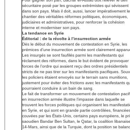
Pour gagner son pari, Bachar el-Assad doit relever le défi
sécuritaire posé par les groupes extrémistes qui sévissent
dans son pays. Mais il doit, aussi, lancer impérativement le
chantier des véritables réformes politiques, économiques,
judiciaires et administratives, pour renforcer la cohésion
interne et moderniser son pays.
La tendance en Syrie
Éditorial : de la révolte à l’insurrection armée
Dès le début du mouvement de contestation en Syrie, les
prémices d’une insurrection armée sont clairement apparu
Les insurgés se sont faufilés parmi les manifestants qui
réclament des réformes, dans le but évident de provoquer 
forces de l’ordre qui avaient reçu des ordres présidentiels
stricts de ne pas tirer sur les manifestants pacifiques. Souv
les policiers étaient envoyés sur le terrain sans munitions,
justement pour éviter des frictions avec les manifestants qu
pourraient conduire à un bain de sang.
Le fait de transformer un mouvement de contestation pacif
en insurrection armée illustre l’impasse dans laquelle se
trouvent les forces politiques qui organisent les manifestat
en Syrie, et qui sont en grande partie contrôlées, financée
couvées par les États-Unis, certains pays européens, le pr
saoudien Bandar Ben Sultan, le Qatar, la coalition libanais
14-Mars, ainsi que de la Turquie, dont la position se balan