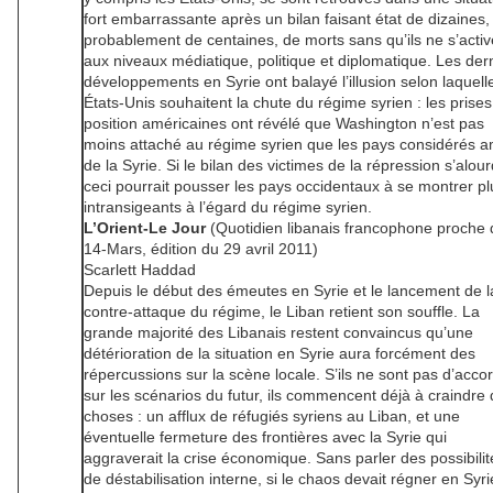
fort embarrassante après un bilan faisant état de dizaines,
probablement de centaines, de morts sans qu’ils ne s’activ
aux niveaux médiatique, politique et diplomatique. Les der
développements en Syrie ont balayé l’illusion selon laquell
États-Unis souhaitent la chute du régime syrien : les prise
position américaines ont révélé que Washington n’est pas
moins attaché au régime syrien que les pays considérés a
de la Syrie. Si le bilan des victimes de la répression s’alourd
ceci pourrait pousser les pays occidentaux à se montrer pl
intransigeants à l’égard du régime syrien.
L’Orient-Le Jour
(Quotidien libanais francophone proche 
14-Mars, édition du 29 avril 2011)
Scarlett Haddad
Depuis le début des émeutes en Syrie et le lancement de l
contre-attaque du régime, le Liban retient son souffle. La
grande majorité des Libanais restent convaincus qu’une
détérioration de la situation en Syrie aura forcément des
répercussions sur la scène locale. S’ils ne sont pas d’acco
sur les scénarios du futur, ils commencent déjà à craindre
choses : un afflux de réfugiés syriens au Liban, et une
éventuelle fermeture des frontières avec la Syrie qui
aggraverait la crise économique. Sans parler des possibilit
de déstabilisation interne, si le chaos devait régner en Syri