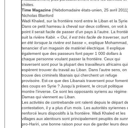
chiites.
Time Magazine
(Hebdomadaire états-unien, 25 avril 2011
Nicholas Blanford
Wadi Khaled, sur la frontière nord entre le Liban et la Syrie
Dans ce petit hameau à cheval sur deux collines, on voit à
point il serait facile de passer d’un pays à l’autre. La fronti
suit la rivière Kabir. «
Oui, il est très facile de traverser, sur
en été lorsque la rivière est basse
», explique Mohammad,
tenancier d’un magasin de matériel électrique. Il explique
également que des passeurs font payer 1 000 dollars à
chaque personne voulant passer la frontière. Ceux qui
traversent sont pour la plupart des travailleurs africains qui
espèrent trouver du travail au Liban. Dans l’autre sens, on
trouve des criminels libanais qui cherchent un refuge
provisoire. Est-ce que des Libanais traversent pour foment
des coups en Syrie ? Jusqu’à présent, le circuit politique
montre l’inverse. Ce sont les opposants syriens au régime
Damas qui viennent au Liban.
Les activités de contrebande ont ralenti depuis le départ de
contestation, il y a plus d’un mois. Les autorités syriennes 
renforcé leurs dispositifs à la frontière. Wadi Khaled et les
villages aux alentours sont principalement peuplés de sunn
pro-Hariri, une bonne raison pour eux de garder leurs deu