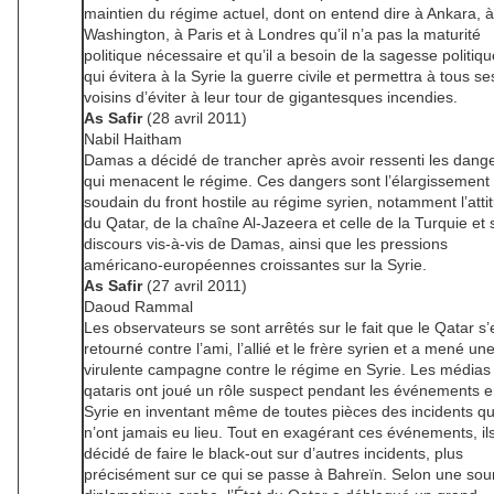
maintien du régime actuel, dont on entend dire à Ankara, à
Washington, à Paris et à Londres qu’il n’a pas la maturité
politique nécessaire et qu’il a besoin de la sagesse politiqu
qui évitera à la Syrie la guerre civile et permettra à tous se
voisins d’éviter à leur tour de gigantesques incendies.
As Safir
(28 avril 2011)
Nabil Haitham
Damas a décidé de trancher après avoir ressenti les dang
qui menacent le régime. Ces dangers sont l’élargissement
soudain du front hostile au régime syrien, notamment l’atti
du Qatar, de la chaîne Al-Jazeera et celle de la Turquie et
discours vis-à-vis de Damas, ainsi que les pressions
américano-européennes croissantes sur la Syrie.
As Safir
(27 avril 2011)
Daoud Rammal
Les observateurs se sont arrêtés sur le fait que le Qatar s’
retourné contre l’ami, l’allié et le frère syrien et a mené un
virulente campagne contre le régime en Syrie. Les médias
qataris ont joué un rôle suspect pendant les événements 
Syrie en inventant même de toutes pièces des incidents qu
n’ont jamais eu lieu. Tout en exagérant ces événements, il
décidé de faire le black-out sur d’autres incidents, plus
précisément sur ce qui se passe à Bahreïn. Selon une sou