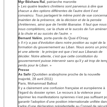
Mgr Béchara Raï
, patriarche maronite
«
Les quatre leaders chrétiens sont parvenus à dire que
chacun a des options différentes de l’autre dont il est
convaincu. Tous partagent le même point de vue concerna
maintien de la présence, de la décision et de la pensée
chrétiennes, ainsi que de l’entité libanaise. Il faut que nous
nous complétions, car la chute et le succès de l’un amèner
à la chute et au succès de l’autre
. »
Bernard Valéro
, porte-parole du Quai d’Orsay
«
Il n’y a pas d’évolution dans notre position au sujet de la
formation du gouvernement au Liban. Nous avons un princ
et une attente : le principe est que c’est aux Libanais de
décider. Notre attente, c’est que cette constitution du
gouvernement puisse intervenir sans qu’il y ait trop de te
perdu pour le Liban
. »
Presse
As Safir
(Quotidien arabophone proche de la nouvelle
majorité, 28 avril 2011)
Paris, Mohammad Ballout
Il y a clairement une confusion française et européenne à
l’égard du dossier syrien. Le recours à la violence pour
réprimer les manifestations syriennes n’est pas suffisant p
garantir l’adoption d’une position internationale unifiée dan
cadre d’une déclaration présidentielle au Conseil de sécuri