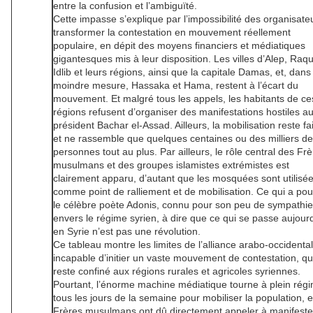
entre la confusion et l’ambiguïté.
Cette impasse s’explique par l’impossibilité des organisate
transformer la contestation en mouvement réellement
populaire, en dépit des moyens financiers et médiatiques
gigantesques mis à leur disposition. Les villes d’Alep, Raq
Idlib et leurs régions, ainsi que la capitale Damas, et, dan
moindre mesure, Hassaka et Hama, restent à l’écart du
mouvement. Et malgré tous les appels, les habitants de ce
régions refusent d’organiser des manifestations hostiles a
président Bachar el-Assad. Ailleurs, la mobilisation reste fa
et ne rassemble que quelques centaines ou des milliers de
personnes tout au plus. Par ailleurs, le rôle central des Fr
musulmans et des groupes islamistes extrémistes est
clairement apparu, d’autant que les mosquées sont utilisé
comme point de ralliement et de mobilisation. Ce qui a po
le célèbre poète Adonis, connu pour son peu de sympathie
envers le régime syrien, à dire que ce qui se passe aujourd
en Syrie n’est pas une révolution.
Ce tableau montre les limites de l’alliance arabo-occidental
incapable d’initier un vaste mouvement de contestation, qu
reste confiné aux régions rurales et agricoles syriennes.
Pourtant, l’énorme machine médiatique tourne à plein rég
tous les jours de la semaine pour mobiliser la population, e
Frères musulmans ont dû directement appeler à manifeste