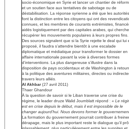
socio-économique en Syrie et lancer un chantier de réform
et un soutien face aux tentatives de sabotage ou de
déstabilisation. La réponse syrienne a été que les autorité
font la distinction entre les citoyens qui ont des revendicat
connues, et les membres de courants extrémistes, financé
aidés logistiquement par des capitales arabes, qui cherche
récupérer les mouvements populaires à leurs propres fins.
Des sources signalent que si la Syrie rejette le deal qui lui 
proposé, il faudra s’attendre bientôt à une escalade
diplomatique et médiatique pour transformer le dossier en
affaire internationale pavant la voie à diverses formes
d’interventions. La plus dangereuse s’illustre dans la
disposition de pays occidentaux et de Washington à retour
à la politique des aventures militaires, directes ou indirecte
travers leurs alliés.
Al Akhbar
(27 avril 2011)
Thaer Ghandour
À la question de savoir si le Liban traverse une crise du
régime, le leader druze Walid Joumblatt répond : «
Le rég
est en crise depuis le début, mais il est impossible de le
changer aujourd’hui. Nous devons former le gouvernemen
La formation du gouvernement pourrait contribuer à freiner
dérapage, mais le plus important reste le dialogue qu’il pr
inlassablement, plus particulièrement entre les sunnites et 