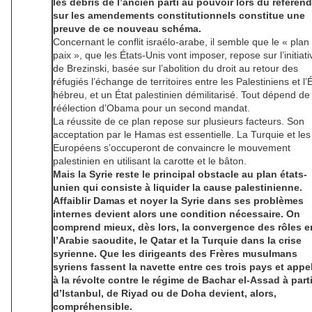
les débris de l’ancien parti au pouvoir lors du référe
sur les amendements constitutionnels constitue une
preuve de ce nouveau schéma.
Concernant le conflit israélo-arabe, il semble que le « plan
paix », que les États-Unis vont imposer, repose sur l’initiati
de Brezinski, basée sur l’abolition du droit au retour des
réfugiés l’échange de territoires entre les Palestiniens et l’
hébreu, et un État palestinien démilitarisé. Tout dépend de 
réélection d’Obama pour un second mandat.
La réussite de ce plan repose sur plusieurs facteurs. Son
acceptation par le Hamas est essentielle. La Turquie et les
Européens s’occuperont de convaincre le mouvement
palestinien en utilisant la carotte et le bâton.
Mais la Syrie reste le principal obstacle au plan états-
unien qui consiste à liquider la cause palestinienne.
Affaiblir Damas et noyer la Syrie dans ses problèmes
internes devient alors une condition nécessaire. On
comprend mieux, dès lors, la convergence des rôles e
l’Arabie saoudite, le Qatar et la Turquie dans la crise
syrienne. Que les dirigeants des Frères musulmans
syriens fassent la navette entre ces trois pays et appe
à la révolte contre le régime de Bachar el-Assad à parti
d’Istanbul, de Riyad ou de Doha devient, alors,
compréhensible.