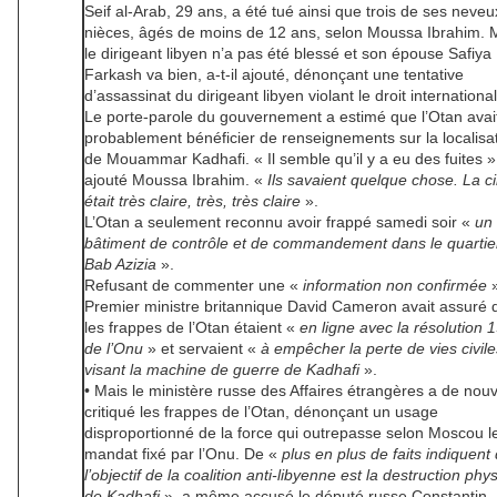
Seif al-Arab, 29 ans, a été tué ainsi que trois de ses neveu
nièces, âgés de moins de 12 ans, selon Moussa Ibrahim. 
le dirigeant libyen n’a pas été blessé et son épouse Safiya
Farkash va bien, a-t-il ajouté, dénonçant une tentative
d’assassinat du dirigeant libyen violant le droit international
Le porte-parole du gouvernement a estimé que l’Otan avai
probablement bénéficier de renseignements sur la localisa
de Mouammar Kadhafi. « Il semble qu’il y a eu des fuites »
ajouté Moussa Ibrahim. «
Ils savaient quelque chose. La ci
était très claire, très, très claire
».
L’Otan a seulement reconnu avoir frappé samedi soir «
un
bâtiment de contrôle et de commandement dans le quartie
Bab Azizia
».
Refusant de commenter une «
information non confirmée
»
Premier ministre britannique David Cameron avait assuré 
les frappes de l’Otan étaient «
en ligne avec la résolution 
de l’Onu
» et servaient «
à empêcher la perte de vies civil
visant la machine de guerre de Kadhafi
».
• Mais le ministère russe des Affaires étrangères a de nou
critiqué les frappes de l’Otan, dénonçant un usage
disproportionné de la force qui outrepasse selon Moscou l
mandat fixé par l’Onu. De «
plus en plus de faits indiquent
l’objectif de la coalition anti-libyenne est la destruction phy
de Kadhafi
», a même accusé le député russe Constantin