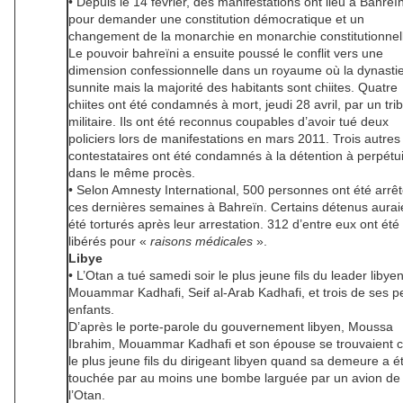
• Depuis le 14 février, des manifestations ont lieu à Bahreï
pour demander une constitution démocratique et un
changement de la monarchie en monarchie constitutionnel
Le pouvoir bahreïni a ensuite poussé le conflit vers une
dimension confessionnelle dans un royaume où la dynastie
sunnite mais la majorité des habitants sont chiites. Quatre
chiites ont été condamnés à mort, jeudi 28 avril, par un tri
militaire. Ils ont été reconnus coupables d’avoir tué deux
policiers lors de manifestations en mars 2011. Trois autres
contestataires ont été condamnés à la détention à perpétu
dans le même procès.
• Selon Amnesty International, 500 personnes ont été arrê
ces dernières semaines à Bahreïn. Certains détenus aurai
été torturés après leur arrestation. 312 d’entre eux ont été
libérés pour «
raisons médicales
».
Libye
• L’Otan a tué samedi soir le plus jeune fils du leader libye
Mouammar Kadhafi, Seif al-Arab Kadhafi, et trois de ses pe
enfants.
D’après le porte-parole du gouvernement libyen, Moussa
Ibrahim, Mouammar Kadhafi et son épouse se trouvaient 
le plus jeune fils du dirigeant libyen quand sa demeure a é
touchée par au moins une bombe larguée par un avion de
l’Otan.