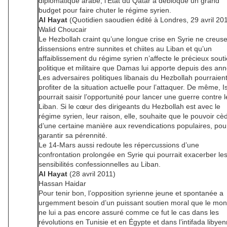
diplomatique arabe, l’État du Qatar a débloqué un grand
budget pour faire chuter le régime syrien.
Al Hayat
(Quotidien saoudien édité à Londres, 29 avril 20
Walid Choucair
Le Hezbollah craint qu’une longue crise en Syrie ne creuse
dissensions entre sunnites et chiites au Liban et qu’un
affaiblissement du régime syrien n’affecte le précieux sout
politique et militaire que Damas lui apporte depuis des an
Les adversaires politiques libanais du Hezbollah pourraien
profiter de la situation actuelle pour l’attaquer. De même, I
pourrait saisir l’opportunité pour lancer une guerre contre l
Liban. Si le cœur des dirigeants du Hezbollah est avec le
régime syrien, leur raison, elle, souhaite que le pouvoir cè
d’une certaine manière aux revendications populaires, pou
garantir sa pérennité.
Le 14-Mars aussi redoute les répercussions d’une
confrontation prolongée en Syrie qui pourrait exacerber le
sensibilités confessionnelles au Liban.
Al Hayat
(28 avril 2011)
Hassan Haidar
Pour tenir bon, l’opposition syrienne jeune et spontanée a
urgemment besoin d’un puissant soutien moral que le mo
ne lui a pas encore assuré comme ce fut le cas dans les
révolutions en Tunisie et en Égypte et dans l’intifada libyen