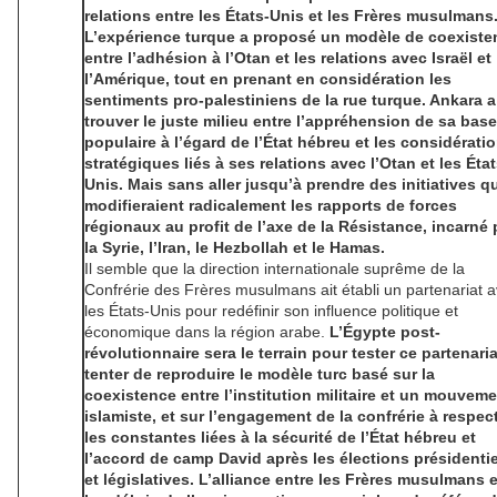
relations entre les États-Unis et les Frères musulmans
L’expérience turque a proposé un modèle de coexiste
entre l’adhésion à l’Otan et les relations avec Israël et
l’Amérique, tout en prenant en considération les
sentiments pro-palestiniens de la rue turque. Ankara a
trouver le juste milieu entre l’appréhension de sa base
populaire à l’égard de l’État hébreu et les considérati
stratégiques liés à ses relations avec l’Otan et les État
Unis. Mais sans aller jusqu’à prendre des initiatives q
modifieraient radicalement les rapports de forces
régionaux au profit de l’axe de la Résistance, incarné 
la Syrie, l’Iran, le Hezbollah et le Hamas.
Il semble que la direction internationale suprême de la
Confrérie des Frères musulmans ait établi un partenariat 
les États-Unis pour redéfinir son influence politique et
économique dans la région arabe.
L’Égypte post-
révolutionnaire sera le terrain pour tester ce partenaria
tenter de reproduire le modèle turc basé sur la
coexistence entre l’institution militaire et un mouvem
islamiste, et sur l’engagement de la confrérie à respec
les constantes liées à la sécurité de l’État hébreu et
l’accord de camp David après les élections présidentie
et législatives. L’alliance entre les Frères musulmans e