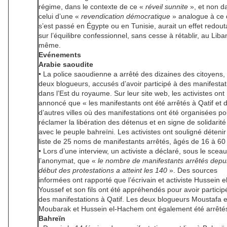
régime, dans le contexte de ce «
réveil sunnite
», et non d
celui d’une «
revendication démocratique
» analogue à ce 
s’est passé en Égypte ou en Tunisie, aurait un effet redout
sur l’équilibre confessionnel, sans cesse à rétablir, au Liba
même.
Evénements
Arabie saoudite
• La police saoudienne a arrêté des dizaines des citoyens,
deux blogueurs, accusés d’avoir participé à des manifestat
dans l’Est du royaume. Sur leur site web, les activistes ont
annoncé que « les manifestants ont été arrêtés à Qatif et 
d’autres villes où des manifestations ont été organisées po
réclamer la libération des détenus et en signe de solidarité
avec le peuple bahreïni. Les activistes ont souligné déteni
liste de 25 noms de manifestants arrêtés, âgés de 16 à 60
• Lors d’une interview, un activiste a déclaré, sous le scea
l’anonymat, que «
le nombre de manifestants arrêtés depui
début des protestations a atteint les 140
». Des sources
informées ont rapporté que l’écrivain et activiste Hussein el
Youssef et son fils ont été appréhendés pour avoir particip
des manifestations à Qatif. Les deux blogueurs Moustafa e
Moubarak et Hussein el-Hachem ont également été arrêté
Bahreïn