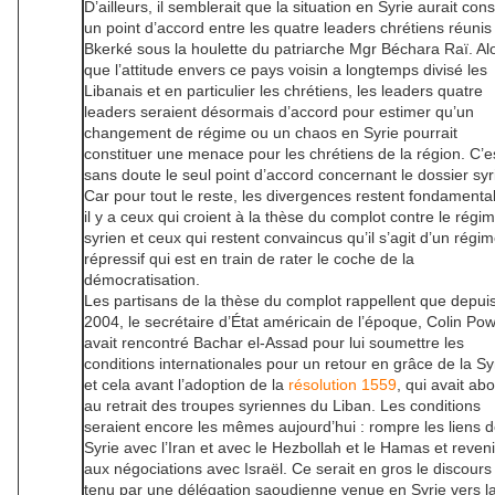
D’ailleurs, il semblerait que la situation en Syrie aurait cons
un point d’accord entre les quatre leaders chrétiens réunis
Bkerké sous la houlette du patriarche Mgr Béchara Raï. Al
que l’attitude envers ce pays voisin a longtemps divisé les
Libanais et en particulier les chrétiens, les leaders quatre
leaders seraient désormais d’accord pour estimer qu’un
changement de régime ou un chaos en Syrie pourrait
constituer une menace pour les chrétiens de la région. C’e
sans doute le seul point d’accord concernant le dossier syr
Car pour tout le reste, les divergences restent fondamental
il y a ceux qui croient à la thèse du complot contre le régi
syrien et ceux qui restent convaincus qu’il s’agit d’un régi
répressif qui est en train de rater le coche de la
démocratisation.
Les partisans de la thèse du complot rappellent que depui
2004, le secrétaire d’État américain de l’époque, Colin Pow
avait rencontré Bachar el-Assad pour lui soumettre les
conditions internationales pour un retour en grâce de la Sy
et cela avant l’adoption de la
résolution 1559
, qui avait abo
au retrait des troupes syriennes du Liban. Les conditions
seraient encore les mêmes aujourd’hui : rompre les liens d
Syrie avec l’Iran et avec le Hezbollah et le Hamas et reveni
aux négociations avec Israël. Ce serait en gros le discours
tenu par une délégation saoudienne venue en Syrie vers la