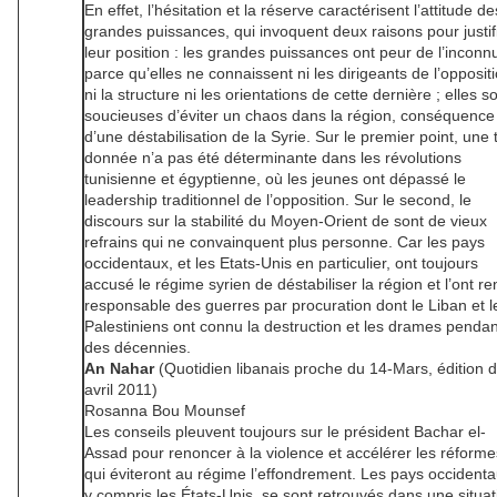
En effet, l’hésitation et la réserve caractérisent l’attitude de
grandes puissances, qui invoquent deux raisons pour justif
leur position : les grandes puissances ont peur de l’inconn
parce qu’elles ne connaissent ni les dirigeants de l’oppositi
ni la structure ni les orientations de cette dernière ; elles s
soucieuses d’éviter un chaos dans la région, conséquence
d’une déstabilisation de la Syrie. Sur le premier point, une t
donnée n’a pas été déterminante dans les révolutions
tunisienne et égyptienne, où les jeunes ont dépassé le
leadership traditionnel de l’opposition. Sur le second, le
discours sur la stabilité du Moyen-Orient de sont de vieux
refrains qui ne convainquent plus personne. Car les pays
occidentaux, et les Etats-Unis en particulier, ont toujours
accusé le régime syrien de déstabiliser la région et l’ont r
responsable des guerres par procuration dont le Liban et l
Palestiniens ont connu la destruction et les drames pendan
des décennies.
An Nahar
(Quotidien libanais proche du 14-Mars, édition 
avril 2011)
Rosanna Bou Mounsef
Les conseils pleuvent toujours sur le président Bachar el-
Assad pour renoncer à la violence et accélérer les réforme
qui éviteront au régime l’effondrement. Les pays occidenta
y compris les États-Unis, se sont retrouvés dans une situat