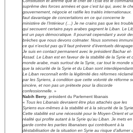
Constitution et affirme que le chef de l’État est le comman
suprême des forces armées et que c’est lui qui, avec le ch
gouvernement, négocie et ratifie les traités internationaux. 
faut davantage de concertations en ce qui concerne le
ministère de l’Intérieur (…) Je ne crains pas que les troubl
qui secouent certains pays arabes gagnent le Liban. Le Li
est un pays démocratique. Il pourrait cependant y avoir de
brèches que nous devons colmater. Nous sommes immuni
ce qui n’exclut pas qu’il faut prévenir d’éventuels dérapage
Je suis en contact permanent avec le président Bachar el-
Assad. Le Liban est en faveur de la stabilité de la Syrie et 
monde arabe, mais surtout de la Syrie, car tout le monde s
que la sécurité de la Syrie et du Liban sont interdépendant
Le Liban reconnaît enfin la légitimité des réformes réclam
par les Syriens, à condition que cette volonté de réforme so
sincère, et non pas un prétexte pour la discorde
confessionnelle
. »
Nabih Berry
, président du Parlement libanais
«
Tous les Libanais devraient être plus attachés que les
Syriens eux-mêmes à la stabilité et à la sécurité de la Syrie
Cette stabilité est une nécessité pour le Moyen-Orient et u
réalité qui profite autant à la Syrie qu’au Liban. Je mets en
garde contre les parties libanaises qui contribuent à la
déstabilisation de la situation en Syrie au risque d’allumer 