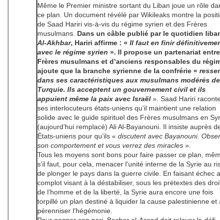
Même le Premier ministre sortant du Liban joue un rôle da
ce plan. Un document révélé par Wikileaks montre la posit
de Saad Hariri vis-à-vis du régime syrien et des Frères
musulmans.
Dans un câble publié par le quotidien liba
Al-Akhbar
, Hariri affirme : «
Il faut en finir définitiveme
avec le régime syrien
». Il propose un partenariat entre
Frères musulmans et d’anciens responsables du régim
ajoute que la branche syrienne de la confrérie «
resse
dans ses caractéristiques aux musulmans modérés de
Turquie. Ils acceptent un gouvernement civil et ils
appuient même la paix avec Israël
». Saad Hariri racont
ses interlocuteurs états-uniens qu’il maintient une relation
solide avec le guide spirituel des Frères musulmans en Syr
(aujourd’hui remplacé) Ali Al-Bayanouni. Il insiste auprès d
États-uniens pour qu’ils «
discutent avec Bayanouni. Obse
son comportement et vous verrez des miracles
».
Tous les moyens sont bons pour faire passer ce plan, mê
s’il faut, pour cela, menacer l’unité interne de la Syrie au r
de plonger le pays dans la guerre civile. En faisant échec 
complot visant à la déstabiliser, sous les prétextes des droi
de l’homme et de la liberté, la Syrie aura encore une fois
torpillé un plan destiné à liquider la cause palestinienne et 
pérenniser l’hégémonie.