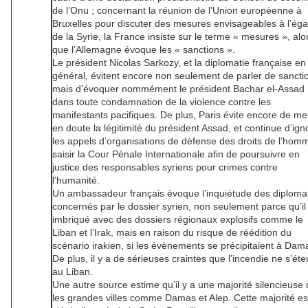
de l’Onu ; concernant la réunion de l’Union européenne à
Bruxelles pour discuter des mesures envisageables à l’éga
de la Syrie, la France insiste sur le terme « mesures », alo
que l’Allemagne évoque les « sanctions ».
Le président Nicolas Sarkozy, et la diplomatie française en
général, évitent encore non seulement de parler de sancti
mais d’évoquer nommément le président Bachar el-Assad
dans toute condamnation de la violence contre les
manifestants pacifiques. De plus, Paris évite encore de me
en doute la légitimité du président Assad, et continue d’ign
les appels d’organisations de défense des droits de l’hom
saisir la Cour Pénale Internationale afin de poursuivre en
justice des responsables syriens pour crimes contre
l’humanité.
Un ambassadeur français évoque l’inquiétude des diploma
concernés par le dossier syrien, non seulement parce qu’il
imbriqué avec des dossiers régionaux explosifs comme le
Liban et l’Irak, mais en raison du risque de réédition du
scénario irakien, si les évènements se précipitaient à Dam
De plus, il y a de sérieuses craintes que l’incendie ne s’ét
au Liban.
Une autre source estime qu’il y a une majorité silencieuse
les grandes villes comme Damas et Alep. Cette majorité est