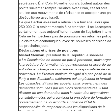
secrétaire d’État Colin Powell et qui s’articulent autour des
points suivants : rompre l’alliance avec l’Iran, cesser tout
soutien aux mouvements de résistance et accepter une pa
déséquilibrée avec Israël.
Ce que Bachar el-Assad a refusé il y a huit ans, alors que
250 000 GI’s étaient massés à sa frontière, il ne l’accepter
certainement pas aujourd’hui en raison de l’agitation intern
Cela ne l’empêchera pas de poursuivre les réformes politi
judiciaires et économiques, avec de nouvelles décisions d
les prochains jours.
Déclarations et prises de positions
Michel Sleiman
, président de la République libanaise
«
La Constitution ne donne de part à personne, mais orga
la procédure de formation du gouvernement et accorde au
autorités en charge des institutions la responsabilité de ce
processus. Le Premier ministre désigné n’a pas posé de dé
Il n’y a pas d’obstacles extérieurs qui empêchent la format
Les obstacles, s’il faut les appeler ainsi, proviennent des
demandes formulées par les blocs parlementaires. Il faut
discuter de ces demandes dans le cadre des dispositions
constitutionnelles qui organisent la procédure de formatio
gouvernement. La loi accorde au chef de l’État la
responsabilité de respecter toutes les dispositions de la