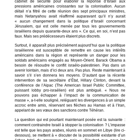
cabinet de sécurité pour élaborer la réponse d’Israël aux
pressions américaines croissantes sur la colonisation. Aucun
détail n’a filtré de cette réunion des sept principaux ministres,
mais Netanyahou avait réaffirmé auparavant qu’il n’y aurait
« aucun changement dans la politique d’Israël concernant
Jérusalem, qui est celle menée par tous les gouvernements
israéliens depuis quarante-deux ans ». Ce qui, en soi, n’est pas
faux. Mais ses prédécesseurs étaient plus discrets.
Surtout, il apparaît plus précisément aujourd’hui que la politique
israélienne est susceptible de remettre en cause les intérêts
américains dans la région et représente un danger pour les
soldats américains engagés au Moyen-Orient. Barack Obama a
besoin de résoudre le conflit israélo-palestinien. Pas dans un
avenir lointain, mais d’ici deux ans. Pas plus. Reste maintenant à
savoir s’il s’en donnera les moyens. D’autant que la récente
intervention de sa secrétaire d’État, Hillary Clinton, devant la
conférence de l’Aipac (The American Israel Public Committee,
puissant lobby pro-israélien) est plus ambiguë. « Nous ne
pouvons pas échapper à l’impact de la communication de
masse », a-t-elle souligné, reléguant les divergences à un simple
accroc entre amis, réservant ses flèches au Hamas et à l’Iran,
appelant de ses vœux des sanctions contre Téhéran.
La question qui est pourtant maintenant posée est la suivante
:
comment contraindre Israël à stopper la colonisation
? L’impasse
est telle que les pays arabes, réunis en sommet en Libye (lire ci-
dessous), se mettent à « discuter de la possibilité existante d’un