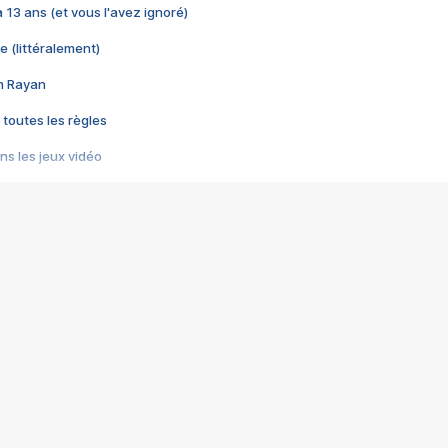
 a 13 ans (et vous l'avez ignoré)
e (littéralement)
im Rayan
 toutes les règles
s les jeux vidéo
us choquant de Rockstar ? - Le scandale BULLY
e plus moche de Steam
du RÊVE tourne au CAUCHEMAR
pendant 8 heures
it… à tort
umiliés par un jeu vidéo
ire - Final Fantasy 8
ti un empire - Age of Empires