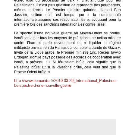
échec total du processus de paix ». D’autant que pour les
Palestiniens, il n’est plus question de reprendre des pourparlers,
mêmes indirects. Le Premier ministre qatarien, Hamad Ben
Jassem, estime qu’il est temps que « la communauté
internationale assume ses responsabilités », évoquant pour la
première fois des sanctions internationales contre Israël.
Le spectre d’une nouvelle guerre au Moyen-Orient se profile.
Israël tente par tous les moyens de précipiter une action militaire
contre l’Iran et parle ouvertement de « liquider le régime
militariste pro-iranien du Hamas qui contrôle la bande de Gaza ».
Invité de la Ligue arabe, le Premier ministre turc, Recep Tayyip
Erdogan, dont le pays possède des accords de coopération avec
Israël, a prévenu
: « Si Jérusalem brûle, cela signifie que la
Palestine brûle. Et si la Palestine brûle, cela veut dire que le
Proche-Orient brûle. »
http://www.humanite.fr/2010-03-29_International_Palestine-
Le-spectre-d-une-nouvelle-guerre