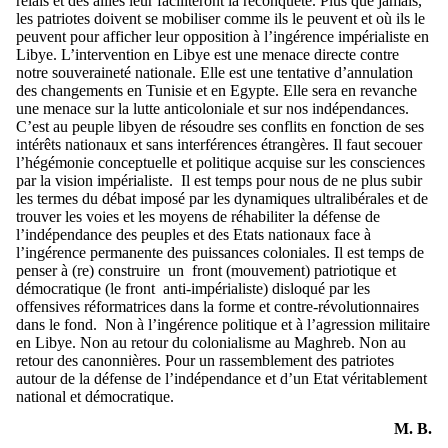
relais et des alliés leur faciliteront la reconquête. Plus que jamais,
les patriotes doivent se mobiliser comme ils le peuvent et où ils le
peuvent pour afficher leur opposition à l’ingérence impérialiste en
Libye. L’intervention en Libye est une menace directe contre
notre souveraineté nationale. Elle est une tentative d’annulation
des changements en Tunisie et en Egypte. Elle sera en revanche
une menace sur la lutte anticoloniale et sur nos indépendances.
C’est au peuple libyen de résoudre ses conflits en fonction de ses
intérêts nationaux et sans interférences étrangères. Il faut secouer
l’hégémonie conceptuelle et politique acquise sur les consciences
par la vision impérialiste. Il est temps pour nous de ne plus subir
les termes du débat imposé par les dynamiques ultralibérales et de
trouver les voies et les moyens de réhabiliter la défense de
l’indépendance des peuples et des Etats nationaux face à
l’ingérence permanente des puissances coloniales. Il est temps de
penser à (re) construire un front (mouvement) patriotique et
démocratique (le front anti-impérialiste) disloqué par les
offensives réformatrices dans la forme et contre-révolutionnaires
dans le fond. Non à l’ingérence politique et à l’agression militaire
en Libye. Non au retour du colonialisme au Maghreb. Non au
retour des canonnières. Pour un rassemblement des patriotes
autour de la défense de l’indépendance et d’un Etat véritablement
national et démocratique.
M. B.