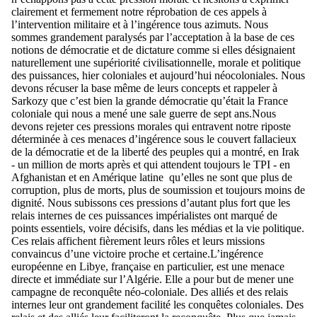
clairement et fermement notre réprobation de ces appels à
l’intervention militaire et à l’ingérence tous azimuts. Nous
sommes grandement paralysés par l’acceptation à la base de ces
notions de démocratie et de dictature comme si elles désignaient
naturellement une supériorité civilisationnelle, morale et politique
des puissances, hier coloniales et aujourd’hui néocoloniales. Nous
devons récuser la base même de leurs concepts et rappeler à
Sarkozy que c’est bien la grande démocratie qu’était la France
coloniale qui nous a mené une sale guerre de sept ans.Nous
devons rejeter ces pressions morales qui entravent notre riposte
déterminée à ces menaces d’ingérence sous le couvert fallacieux
de la démocratie et de la liberté des peuples qui a montré, en Irak
- un million de morts après et qui attendent toujours le TPI - en
Afghanistan et en Amérique latine qu’elles ne sont que plus de
corruption, plus de morts, plus de soumission et toujours moins de
dignité. Nous subissons ces pressions d’autant plus fort que les
relais internes de ces puissances impérialistes ont marqué de
points essentiels, voire décisifs, dans les médias et la vie politique.
Ces relais affichent fièrement leurs rôles et leurs missions
convaincus d’une victoire proche et certaine.L’ingérence
européenne en Libye, française en particulier, est une menace
directe et immédiate sur l’Algérie. Elle a pour but de mener une
campagne de reconquête néo-coloniale. Des alliés et des relais
internes leur ont grandement facilité les conquêtes coloniales. Des