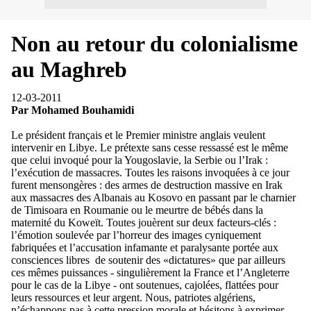
Non au retour du colonialisme
au Maghreb
12-03-2011
Par Mohamed Bouhamidi
Le président français et le Premier ministre anglais veulent
intervenir en Libye. Le prétexte sans cesse ressassé est le même
que celui invoqué pour la Yougoslavie, la Serbie ou l’Irak :
l’exécution de massacres. Toutes les raisons invoquées à ce jour
furent mensongères : des armes de destruction massive en Irak
aux massacres des Albanais au Kosovo en passant par le charnier
de Timisoara en Roumanie ou le meurtre de bébés dans la
maternité du Koweït. Toutes jouèrent sur deux facteurs-clés :
l’émotion soulevée par l’horreur des images cyniquement
fabriquées et l’accusation infamante et paralysante portée aux
consciences libres de soutenir des «dictatures» que par ailleurs
ces mêmes puissances - singulièrement la France et l’Angleterre
pour le cas de la Libye - ont soutenues, cajolées, flattées pour
leurs ressources et leur argent. Nous, patriotes algériens,
n’échappons pas à cette pression morale et hésitons à exprimer