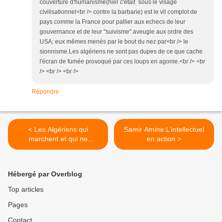
couverture d'humanisme(hier c'était sous le visage
civilisationnel<br /> contre la barbarie) est le vil complot de
pays comme la France pour pallier aux echecs de leur
gouvernance et de leur "suivisme" aveugle aux ordre des
USA; eux mêmes menés par le bout du nez par<br /> le
sionnisme.Les algériens ne sont pas dupes de ce que cache
l'écran de fumée provoqué par ces loups en agonie.<br /> <br
/> <br /> <br />
Répondre
< Les Algériens qui
Samir Amine:L’intellectuel
marchent et qui ne
en action >
marchent pas
Hébergé par Overblog
Top articles
Pages
Contact