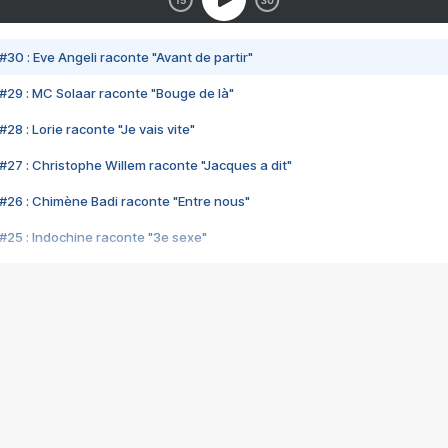
#30 : Eve Angeli raconte "Avant de partir"
#29 : MC Solaar raconte "Bouge de là"
28 : Lorie raconte "Je vais vite"
#27 : Christophe Willem raconte "Jacques a dit"
#26 : Chimène Badi raconte "Entre nous"
#25 : Indochine raconte "3e sexe"
#24 : Zaho raconte "C'est chelou"
#23 : Patrick Bruel raconte "Au café des délices"
#22 : Kyo raconte "Le chemin"
#21 : Nolwenn Leroy raconte "Cassé"
#20 : Patrick Hernandez raconte "Born to be alive"