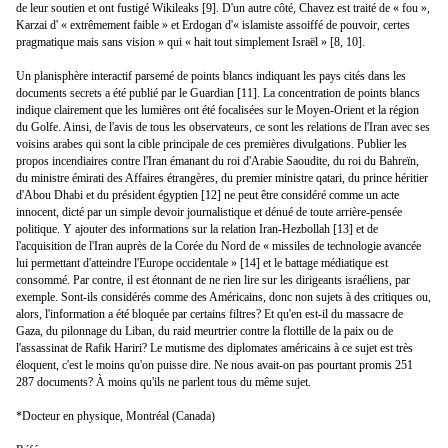
de leur soutien et ont fustigé Wikileaks [9]. D'un autre côté, Chavez est traité de « fou »,
Karzai d' « extrêmement faible » et Erdogan d'« islamiste assoiffé de pouvoir, certes
pragmatique mais sans vision » qui « hait tout simplement Israël » [8, 10].
Un planisphère interactif parsemé de points blancs indiquant les pays cités dans les
documents secrets a été publié par le Guardian [11]. La concentration de points blancs
indique clairement que les lumières ont été focalisées sur le Moyen-Orient et la région
du Golfe. Ainsi, de l'avis de tous les observateurs, ce sont les relations de l'Iran avec ses
voisins arabes qui sont la cible principale de ces premières divulgations. Publier les
propos incendiaires contre l'Iran émanant du roi d'Arabie Saoudite, du roi du Bahreïn,
du ministre émirati des Affaires étrangères, du premier ministre qatari, du prince héritier
d'Abou Dhabi et du président égyptien [12] ne peut être considéré comme un acte
innocent, dicté par un simple devoir journalistique et dénué de toute arrière-pensée
politique. Y ajouter des informations sur la relation Iran-Hezbollah [13] et de
l'acquisition de l'Iran auprès de la Corée du Nord de « missiles de technologie avancée
lui permettant d'atteindre l'Europe occidentale » [14] et le battage médiatique est
consommé. Par contre, il est étonnant de ne rien lire sur les dirigeants israéliens, par
exemple. Sont-ils considérés comme des Américains, donc non sujets à des critiques ou,
alors, l'information a été bloquée par certains filtres? Et qu'en est-il du massacre de
Gaza, du pilonnage du Liban, du raid meurtrier contre la flottille de la paix ou de
l'assassinat de Rafik Hariri? Le mutisme des diplomates américains à ce sujet est très
éloquent, c'est le moins qu'on puisse dire. Ne nous avait-on pas pourtant promis 251
287 documents? À moins qu'ils ne parlent tous du même sujet.
*Docteur en physique, Montréal (Canada)