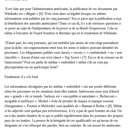
Il est clair que pour l'administration américaine, la publication de ces documents par
Wikileaks est « illégale » [6]. D'où vient alors sa légalité lorsque ces mêmes
informations sont publiées par les cinq journaux? Est-ce parce que la publication a reçu
la bénédiction des autorités américaines? Dans ce cas-là, il y a de sérieuses questions à
se poser au sujet de l'indépendance de la presse et de sa liberté d'expression. Cela va
même à l'encontre de l'esprit frondeur et libertaire qui est le fondement de Wikileaks.
D'autre part, les cinq journaux, qui ont mobilisé pas moins de cent-vingt journalistes
pour la tâche, ont soigneusement retiré tous les noms et indices pouvant identifier les
personnes. Les télégrammes publiés sont classés « secrets », « confidentiels » ou « non
classifiés ». Aucun d'entre eux n'est classé « Top Secret » [7]. Est-ce de la censure ou de
l'autocensure? Peut-on parler de médias « embedded » même s'ils ne sont pas
physiquement sur un quelconque front?
Finalement, il y a le fond
Les informations divulguées par les médias « embedded » ont une portée différente
selon les personnes ou les situations dont elles traitent. Intéressons-nous tout d'abord
aux « grands » de ce monde. Sarkozy est « susceptible et autoritaire », Berlusconi «
incapable et inefficace », Merkel « évite de prendre de risques et manque souvent
d'imagination », Poutine et Medvedev sont qualifiés de « Batman et Robin » [8]. Même
si les adjectifs sont quelque peu irrévérencieux, il n'y a pas de quoi fouetter un chat. On
est à des années-lumière de ce qui se publie régulièrement dans les journaux des propres
pays de ces leaders. La preuve de la bénignité de ces qualificatifs est qu'aucun de ces
dirigeants ne s'est offusqué des paroles, bien au contraire. Ils ont assuré les américains