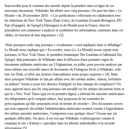
Inaccessible pour le commun des mortels depuis la première mise en ligne de ces
nouveaux documents, Wikileaks fait affaire avec cinq journaux. On peut lire dans « Le
Monde » du 29 novembre 2010 : « Ces publications s'effectuent en collaboration avec
les rédactions du New York Times (États-Unis), du Guardian (Grande-Bretagne), d'El
Pais (Espagne), du Spiegel (Allemagne) et du Monde pour la France, dont les
journalistes ont commencé à analyser et synthétiser les informations contenues dans ces
câbles, en fonction de leur importance » [3] .
Mais pourquoi seuls cinq journaux « occidentaux » sont impliqués dans ce déballage?
Le Monde nous explique que « En octobre, nous (i.e. Le Monde) avons rejoint trois
journaux, le New York Times, le quotidien britannique The Guardian et l'allemand Der
Spiegel, déjà partenaires de Wikileaks dans la diffusion d'une première vague de
documents militaires américains sur l'Afghanistan, en juillet, pour pouvoir analyser par
nous-mêmes une nouvelle masse de documents du Pentagone livrés à Wikileaks, cette
fois sur l'Irak, et offrir aux lecteurs francophones notre propre expertise » [4]. Mais
alors pourquoi Wikileaks ne fait pas affaire avec des médias arabes, chinois, brésiliens
ou indiens? Serait-ce pour leur absence d'intégrité ou leur manque de compétence? On
nous apprend aussi que les cinq journaux ont travaillé sur les mêmes documents bruts et
que le « New York Times (qui est en première ligne), a informé les autorités américaines
des télégrammes qu'il comptait utiliser, leur proposant de lui soumettre les
préoccupations qu'elles pourraient avoir en termes de sécurité ». Des documents secrets
qui sont supposés discréditer l'administration américaine seraient soumis à l'approbation
des mêmes autorités américaines. Comprenez-vous quelque chose? J'avoue que j'ai
quelques difficultés. Ou alors, il est vrai que Wikileaks s'embourgeoise comme le
remarque le site « Kitetoa », spécialisé dans les libertés individuelles et la sécurité
informatique [5].