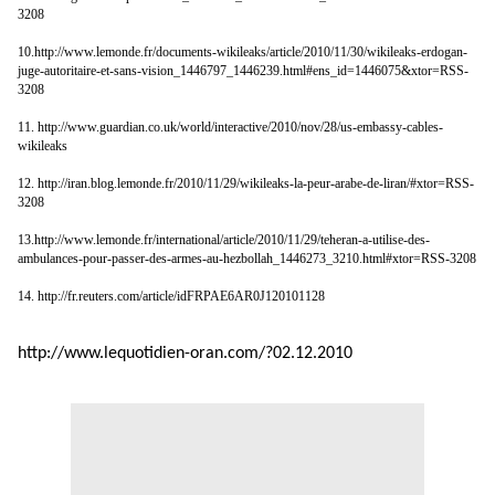
3208
10.http://www.lemonde.fr/documents-wikileaks/article/2010/11/30/wikileaks-erdogan-
juge-autoritaire-et-sans-vision_1446797_1446239.html#ens_id=1446075&xtor=RSS-
3208
11. http://www.guardian.co.uk/world/interactive/2010/nov/28/us-embassy-cables-
wikileaks
12. http://iran.blog.lemonde.fr/2010/11/29/wikileaks-la-peur-arabe-de-liran/#xtor=RSS-
3208
13.http://www.lemonde.fr/international/article/2010/11/29/teheran-a-utilise-des-
ambulances-pour-passer-des-armes-au-hezbollah_1446273_3210.html#xtor=RSS-3208
14. http://fr.reuters.com/article/idFRPAE6AR0J120101128
http://www.lequotidien-oran.com/?02.12.2010