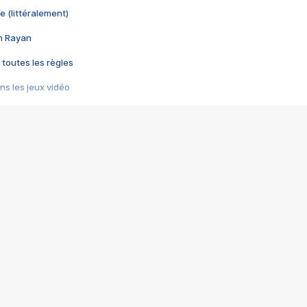
e (littéralement)
im Rayan
 toutes les règles
s les jeux vidéo
us choquant de Rockstar ? - Le scandale BULLY
e plus moche de Steam
du RÊVE tourne au CAUCHEMAR
pendant 8 heures
it… à tort
umiliés par un jeu vidéo
ire - Final Fantasy 8
ti un empire - Age of Empires