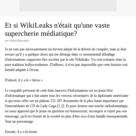
Et si WikiLeaks n'était qu'une vaste
supercherie médiatique?
par Ahmed Bensaada
Je ne suis pas nécessairement un fervent adepte de la théorie du complot, mais je dois
avouer qu'il y a quelque chose qui me dérange dans ce monumental déballage
d'informations supposées être secrètes par le site Wikileaks. Un vrai scénario dans la
pure tradition hollywoodienne. D'ailleurs, il n'est pas impossible que cette histoire soit
bientôt adaptée à l'écran.
D'abord, il y a le « héros »
Le coupable présumé de cette fuite massive d'informations est un jeune féru
d'informatique qui a fait sauter tous les verrous sécuritaires de la diplomatie américaine
et qui nous offre sur un plateau 251 287 documents de la plus haute importance par
l'intermédiaire de CD de Lady Gaga [1,2]. Et pour donner une touche mélodramatique,
on nous apprend que le jeune en question est homosexuel, incompris et rejeté pas son
entourage, qu'il est frustré de la société en plus d'être issu d'une famille monoparentale.
Tout un personnage.
Ensuite, il y a la forme