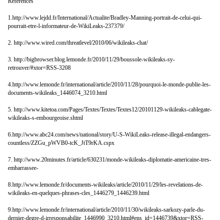
Références
1.http://www.lejdd.fr/International/Actualite/Bradley-Manning-portrait-de-celui-qui-
pourrait-etre-l-informateur-de-WikiLeaks-237379/
2. http://www.wired.com/threatlevel/2010/06/wikileaks-chat/
3. http://bigbrowser.blog.lemonde.fr/2010/11/29/boussole-wikileaks-sy-
retrouver/#xtor=RSS-3208
4.http://www.lemonde.fr/international/article/2010/11/28/pourquoi-le-monde-publie-les-
documents-wikileaks_1446074_3210.html
5. http://www.kitetoa.com/Pages/Textes/Textes/Textes12/20101129-wikileaks-cablegate-
wikileaks-s-embourgeoise.shtml
6.http://www.abc24.com/news/national/story/U-S-WikiLeaks-release-illegal-endangers-
countless/ZZGu_pWVB0-tcK_JtT9rKA.cspx
7. http://www.20minutes.fr/article/630231/monde-wikileaks-diplomatie-americaine-tres-
embarrassee-
8.http://www.lemonde.fr/documents-wikileaks/article/2010/11/29/les-revelations-de-
wikileaks-en-quelques-phrases-cles_1446279_1446239.html
9.http://www.lemonde.fr/international/article/2010/11/30/wikileaks-sarkozy-parle-du-
dernier-degre-d-irresponsabilite_1446990_3210.html#ens_id=1446739&xtor=RSS-