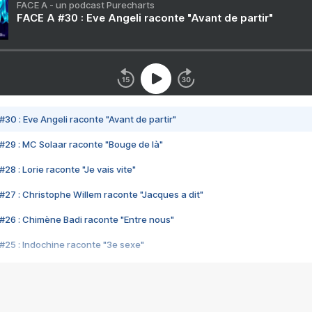
FACE A - un podcast Purecharts
FACE A #30 : Eve Angeli raconte "Avant de partir"
#30 : Eve Angeli raconte "Avant de partir"
#29 : MC Solaar raconte "Bouge de là"
28 : Lorie raconte "Je vais vite"
#27 : Christophe Willem raconte "Jacques a dit"
#26 : Chimène Badi raconte "Entre nous"
#25 : Indochine raconte "3e sexe"
#24 : Zaho raconte "C'est chelou"
#23 : Patrick Bruel raconte "Au café des délices"