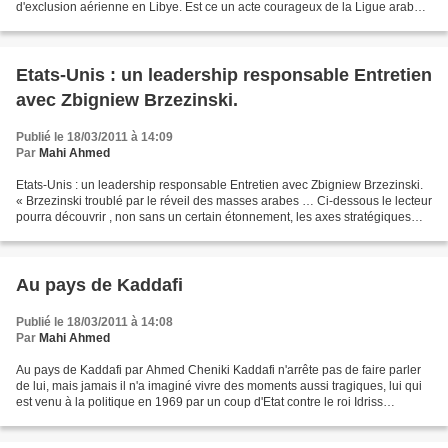
d'exclusion aérienne en Libye. Est ce un acte courageux de la Ligue arabe
devenue enfin sensible aux aspirations...
Etats-Unis : un leadership responsable Entretien
avec Zbigniew Brzezinski.
Publié le 18/03/2011 à 14:09
Par
Mahi Ahmed
Etats-Unis : un leadership responsable Entretien avec Zbigniew Brzezinski.
« Brzezinski troublé par le réveil des masses arabes … Ci-dessous le lecteur
pourra découvrir , non sans un certain étonnement, les axes stratégiques
formulés en 2004 par celui...
Au pays de Kaddafi
Publié le 18/03/2011 à 14:08
Par
Mahi Ahmed
Au pays de Kaddafi par Ahmed Cheniki Kaddafi n'arrête pas de faire parler
de lui, mais jamais il n'a imaginé vivre des moments aussi tragiques, lui qui
est venu à la politique en 1969 par un coup d'Etat contre le roi Idriss
Senouci, d'origine algérienne,...