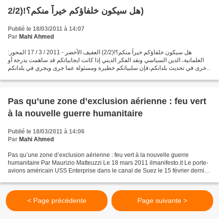
هل سيكون خلفاؤكم خيراً منكم؟!(2/2)
Publié le 18/03/2011 à 14:07
Par
Mahi Ahmed
هل سيكون خلفاؤكم خيراً منكم؟!(2/2) العفيف الأخضر - 2011 / 3 / 17 المحور:
العلمانية، الدين السياسي ونقد الفكر الديني إذا كانت ايجابياتكم قد ساهمت بدرجة أو
بأخرى في تحديث بلدانكم،فإن سلبياتكم خطيرة ومسئولة عما جرى ويجري في بلدانكم
منذ الانتفاضة التونسية...
Pas qu’une zone d’exclusion aérienne : feu vert
à la nouvelle guerre humanitaire
Publié le 18/03/2011 à 14:06
Par
Mahi Ahmed
Pas qu’une zone d’exclusion aérienne : feu vert à la nouvelle guerre
humanitaire Par Maurizio Matteuzzi Le 18 mars 2011 ilmanifesto.it Le porte-
avions américain USS Enterprise dans le canal de Suez le 15 février dernier.
(c) Reuters Source de la photo...
< Page précédente
Page suivante >